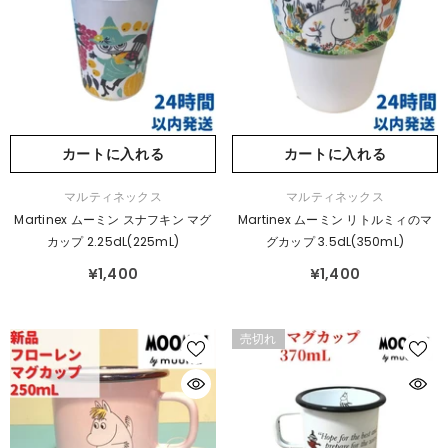
カートに入れる
カートに入れる
販
販
マルティネックス
マルティネックス
売
売
Martinex ムーミン スナフキン マグ
Martinex ムーミン リトルミィのマ
元：
元：
カップ 2.25dL(225mL)
グカップ 3.5dL(350mL)
¥1,400
¥1,400
売切れ