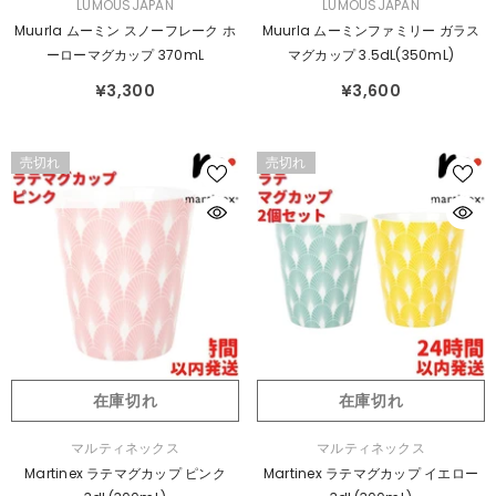
販
販
LUMOUSJAPAN
LUMOUSJAPAN
売
売
Muurla ムーミン スノーフレーク ホ
Muurla ムーミンファミリー ガラス
元：
元：
ーローマグカップ 370mL
マグカップ 3.5dL(350mL)
¥3,300
¥3,600
売切れ
売切れ
在庫切れ
在庫切れ
販
販
マルティネックス
マルティネックス
売
売
Martinex ラテマグカップ ピンク
Martinex ラテマグカップ イエロー
元：
元：