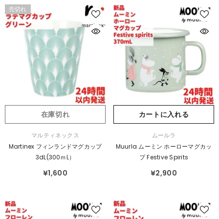
売切れ
在庫切れ
カートに入れる
販
販
マルティネックス
ムールラ
売
売
Martinex フィンランドマグカップ
Muurla ムーミン ホーローマグカッ
元：
元：
3dL(300ｍL）
プ Festive Spirits
¥1,600
¥2,900