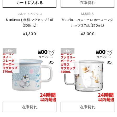
カートに入れる
在庫切れ
販
販
マルティネックス
MUURLA
売
売
Martinex お魚柄 マグカップ 3dl
Muurla ニョロニョロ ホーローマグ
元：
元：
(300mL)
カップ 3.7dL (370mL)
¥1,300
¥3,300
売切れ
売切れ
在庫切れ
在庫切れ