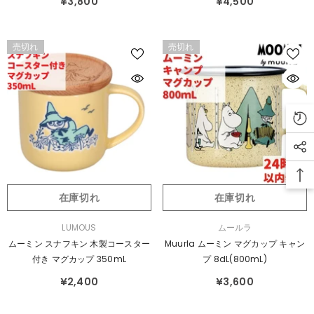
¥3,800
¥4,500
売切れ
売切れ
在庫切れ
在庫切れ
販
販
LUMOUS
ムールラ
売
売
ムーミン スナフキン 木製コースター
Muurla ムーミン マグカップ キャン
元：
元：
付き マグカップ 350mL
プ 8dL(800mL)
¥2,400
¥3,600