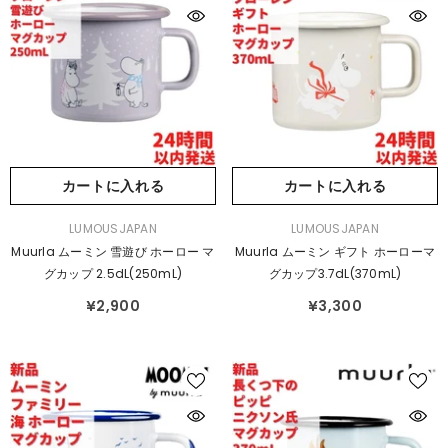
カートに入れる
カートに入れる
販
販
LUMOUSJAPAN
LUMOUSJAPAN
売
売
Muurla ムーミン 雪遊び ホーロー マ
Muurla ムーミン ギフト ホーローマ
元：
元：
グカップ 2.5dL(250mL)
グカップ3.7dL(370mL)
¥2,900
¥3,300