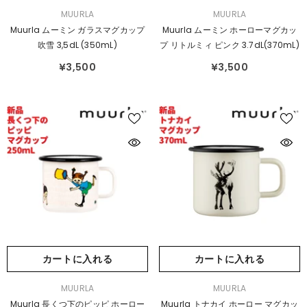
販
販
MUURLA
MUURLA
売
売
Muurla ムーミン ガラスマグカップ
Muurla ムーミン ホーローマグカッ
元：
元：
吹雪 3,5dL (350mL)
プ リトルミィ ピンク 3.7dL(370mL)
¥3,500
¥3,500
カートに入れる
カートに入れる
販
販
MUURLA
MUURLA
売
売
Muurla 長くつ下のピッピ ホーロー
Muurla トナカイ ホーロー マグカッ