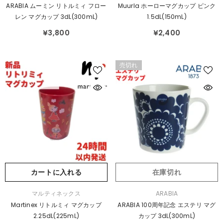
売
売
ARABIA ムーミン リトルミィ フロー
Muurla ホーローマグカップ ピンク
元：
元：
レン マグカップ 3dL(300mL)
1.5dL(150mL)
¥3,800
¥2,400
売切れ
カートに入れる
在庫切れ
販
販
マルティネックス
ARABIA
売
売
Martinex リトルミィ マグカップ
ARABIA 100周年記念 エステリ マグ
元：
元：
2.25dL(225mL)
カップ 3dL(300mL)