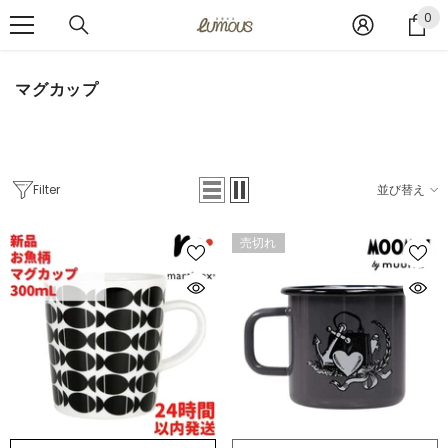
コンテンツへスキップ
0
0
ア
イ
テ
マグカップ
ム
Filter
並び替え
売切れ