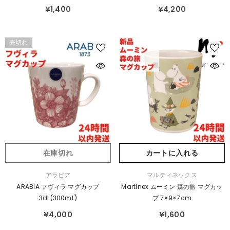
¥1,400
¥4,200
売切れ
在庫切れ
カートに入れる
販
販
アラビア
マルティネックス
売
売
ARABIA フヴィラ マグカップ
Martinex ムーミン 森の旅 マグカッ
元：
元：
3dL(300mL)
プ 7×9×7cm
¥4,000
¥1,600