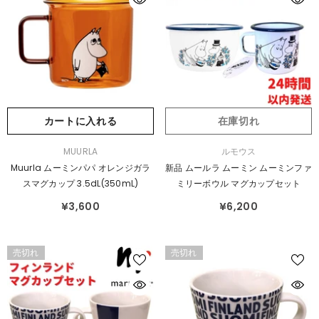
カートに入れる
在庫切れ
販
販
MUURLA
ルモウス
売
売
Muurla ムーミンパパ オレンジガラ
新品 ムールラ ムーミン ムーミンファ
元：
元：
スマグカップ 3.5dL(350mL)
ミリーボウル マグカップセット
¥3,600
¥6,200
売切れ
売切れ