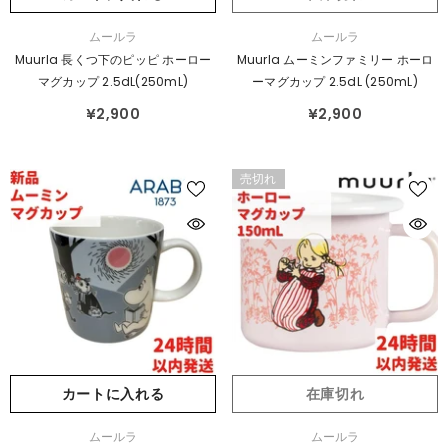
販
販
ムールラ
ムールラ
売
売
Muurla 長くつ下のピッピ ホーロー
Muurla ムーミンファミリー ホーロ
元：
元：
マグカップ 2.5dL(250mL)
ーマグカップ 2.5dL (250mL)
¥2,900
¥2,900
売切れ
カートに入れる
在庫切れ
販
販
ムールラ
ムールラ