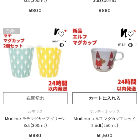
3dL(300mL)
3dL(300mL)
¥800
¥880
売切れ
在庫切れ
カートに入れる
販
販
ルモウス
マルティネックス
売
売
Martinex ラテマグカップ グリーン
Martinex エルフ マグカップ レッド
元：
元：
3dL(300mL)
2.5dL(250mL)
¥880
¥1,500