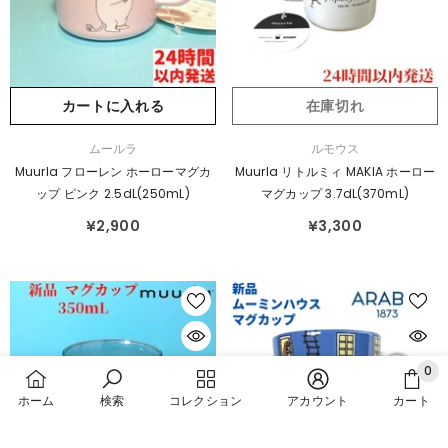
カートに入れる
在庫切れ
販
販
ムールラ
ルモウス
売
売
Muurla フローレン ホーローマグカ
Muurla リトルミィ MAKIA ホーロー
元：
元：
ップ ピンク 2.5dL(250mL)
マグカップ 3.7dL(370mL)
¥2,900
¥3,300
0
0
ホーム
検索
コレクション
アカウント
カート
ア
イ
並べ替え: