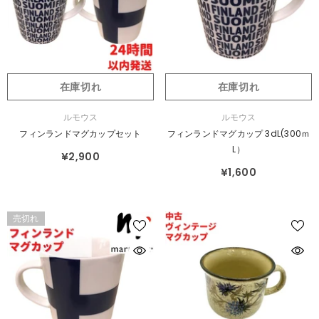
在庫切れ
在庫切れ
販
販
ルモウス
ルモウス
売
売
フィンランドマグカップセット
フィンランドマグカップ 3dL(300ｍ
元：
元：
L）
¥2,900
¥1,600
売切れ