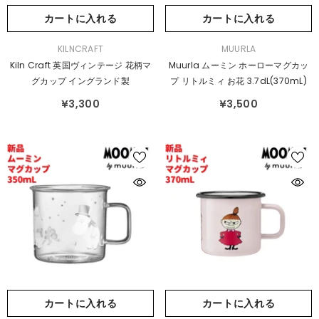
カートに入れる
カートに入れる
販
販
KILNCRAFT
MUURLA
売
売
Kiln Craft 英国ヴィンテージ 花柄マ
Muurla ムーミン ホーローマグカッ
元：
元：
グカップ イングランド製
プ リトルミィ お花 3.7dL(370mL)
¥3,300
¥3,500
カートに入れる
カートに入れる