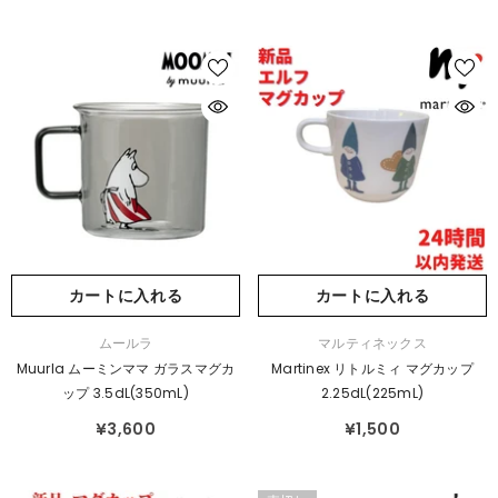
カートに入れる
カートに入れる
販
販
ムールラ
マルティネックス
売
売
Muurla ムーミンママ ガラスマグカ
Martinex リトルミィ マグカップ
元：
元：
ップ 3.5dL(350mL)
2.25dL(225mL)
¥3,600
¥1,500