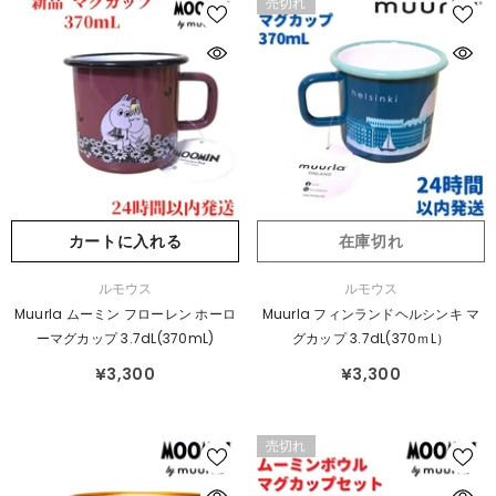
売切れ
カートに入れる
在庫切れ
販
販
ルモウス
ルモウス
売
売
Muurla ムーミン フローレン ホーロ
Muurla フィンランドヘルシンキ マ
元：
元：
ーマグカップ 3.7dL(370mL)
グカップ 3.7dL(370ｍL）
¥3,300
¥3,300
売切れ