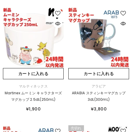
カートに入れる
カートに入れる
販
販
マルティネックス
アラビア
売
売
Martinex ムーミン キャラクターズ
ARABIA スティンキーマグカップ
元：
元：
マグカップ 2.5dL(250mL)
3dL(300mL)
¥1,900
¥3,800
売切れ