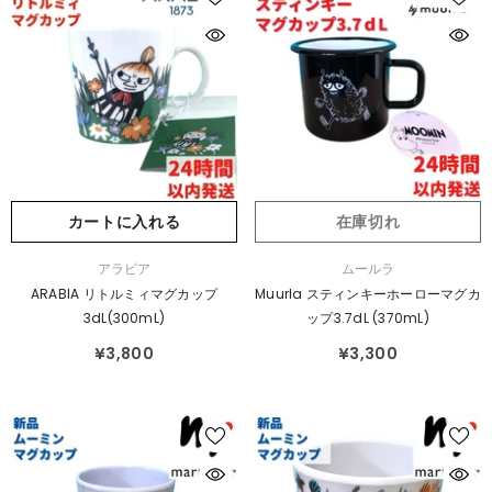
カートに入れる
在庫切れ
販
販
アラビア
ムールラ
売
売
ARABIA リトルミィマグカップ
Muurla スティンキーホーローマグカ
元：
元：
3dL(300mL)
ップ3.7dL (370mL)
¥3,800
¥3,300