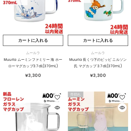
カートに入れる
カートに入れる
販
販
ムールラ
ムールラ
売
売
Muurla ムーミンファミリー 海 ホー
Muurla 長くつ下のピッピ ニルソン
元：
元：
ローマグカップ3.7dL(370mL)
氏 マグカップ 3.7dL(370mL)
¥3,300
¥3,300
売切れ