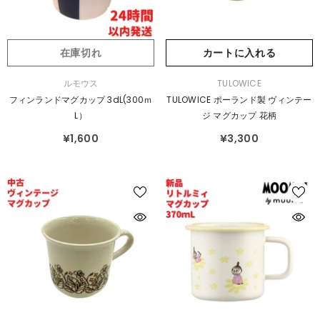
在庫切れ
カートに入れる
販
販
ルモウス
TULOWICE
売
売
フィンランドマグカップ 3dL(300ｍ
TULOWICE ポーランド製 ヴィンテー
元：
元：
L）
ジ マグカップ 花柄
¥1,600
¥3,300