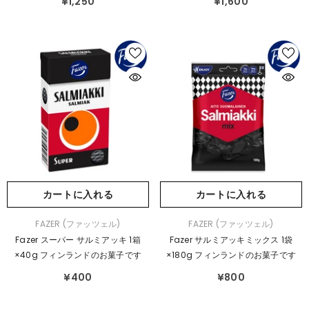
¥1,250
¥1,600
カートに入れる
カートに入れる
販
販
FAZER (ファッツェル)
FAZER (ファッツェル)
売
売
Fazer スーパー サルミアッキ 1箱
Fazer サルミアッキミックス 1袋
元：
元：
×40g フィンランドのお菓子です
×180g フィンランドのお菓子です
¥400
¥800