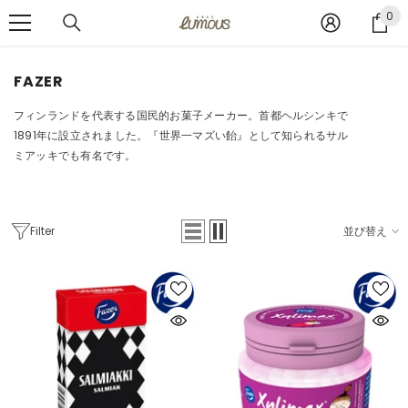
コンテンツへスキップ
0
0
ア
イ
テ
FAZER
ム
フィンランドを代表する国民的お菓子メーカー。首都ヘルシンキで
1891年に設立されました。『世界一マズい飴』として知られるサル
ミアッキでも有名です。
Filter
並び替え