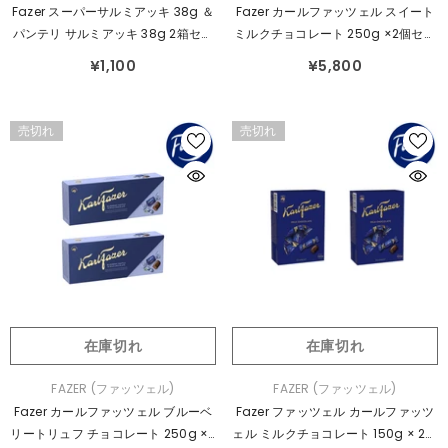
売
売
Fazer スーパーサルミアッキ 38g ＆
Fazer カールファッツェル スイート
元：
元：
パンテリ サルミアッキ 38g 2箱セッ
ミルクチョコレート 250g ×2個セッ
ト フィンランドのサルミアッキセッ
ト
¥1,100
¥5,800
トです
売切れ
売切れ
在庫切れ
在庫切れ
販
販
FAZER (ファッツェル)
FAZER (ファッツェル)
売
売
Fazer カールファッツェル ブルーベ
Fazer ファッツェル カールファッツ
元：
元：
リートリュフ チョコレート 250g ×2
ェル ミルクチョコレート 150g × 2個