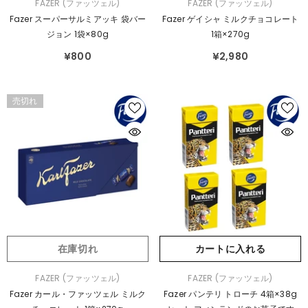
販
販
FAZER (ファッツェル)
FAZER (ファッツェル)
売
売
Fazer スーパーサルミアッキ 袋バー
Fazer ゲイシャ ミルクチョコレート
元：
元：
ジョン 1袋×80g
1箱×270g
¥800
¥2,980
売切れ
在庫切れ
カートに入れる
販
販
FAZER (ファッツェル)
FAZER (ファッツェル)
売
売
Fazer カール・ファッツェル ミルク
Fazer パンテリ トローチ 4箱×38g
元：
元：