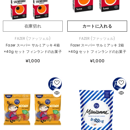
在庫切れ
カートに入れる
販
販
FAZER (ファッツェル)
FAZER (ファッツェル)
売
売
Fazer スーパー サルミアッキ 4箱
Fazer スーパー サルミアッキ 2箱
元：
元：
×40g セット フィンランドのお菓子
×40g セット フィンランドのお菓子
¥1,000
¥1,000