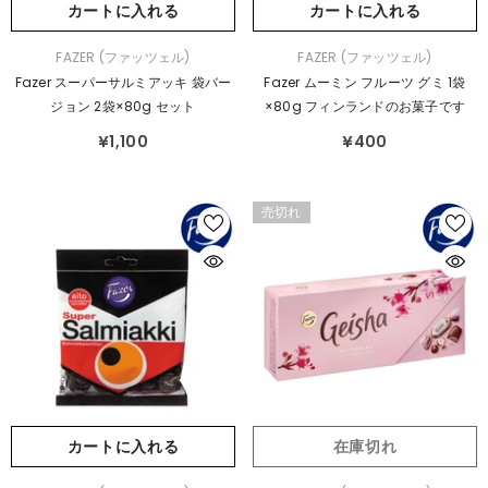
カートに入れる
カートに入れる
販
販
FAZER (ファッツェル)
FAZER (ファッツェル)
売
売
Fazer スーパーサルミアッキ 袋バー
Fazer ムーミン フルーツ グミ 1袋
元：
元：
ジョン 2袋×80g セット
×80g フィンランドのお菓子です
¥1,100
¥400
売切れ
カートに入れる
在庫切れ