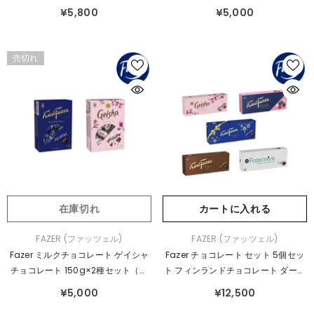
個セット
セット
¥5,800
¥5,000
売切れ
在庫切れ
カートに入れる
販
販
FAZER (ファッツェル)
FAZER (ファッツェル)
売
売
Fazer ミルクチョコレート ゲイシャ
Fazer チョコレート セット 5個セッ
元：
元：
チョコレート 150g×2種セット（カ
ト フィンランドチョコレート ダーク
ールファッツェル 150g ＋ ゲイシャ
ミルク ミント ラズベリー ヘーゼルナ
¥5,000
¥12,500
150g）
ッツ セット