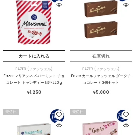
カートに入れる
在庫切れ
販
販
FAZER (ファッツェル)
FAZER (ファッツェル)
売
売
Fazer マリアンネ ペパーミント チョ
Fazer カールファッツェル ダークチ
元：
元：
コレート キャンディー 1袋×220g
ョコレート 2個セット
¥1,250
¥5,800
売切れ
売切れ