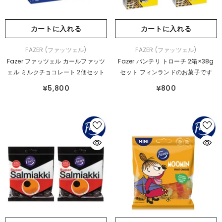
カートに入れる
カートに入れる
販
販
FAZER (ファッツェル)
FAZER (ファッツェル)
売
売
Fazer ファッツェル カールファッツ
Fazer パンテリ トローチ 2箱×38g
元：
元：
ェル ミルクチョコレート 2個セット
セット フィンランドのお菓子です
¥5,800
¥800