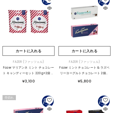
カートに入れる
カートに入れる
販
販
FAZER (ファッツェル)
FAZER (ファッツェル)
売
売
Fazer マリアンネ ミント チョコレー
Fazer ミントチョコレート & ラズベ
元：
元：
ト キャンディーセット 220g×2袋 セ
リーヨーグルトチョコレート 2個セ
ット
ット
¥3,100
¥5,800
売切れ