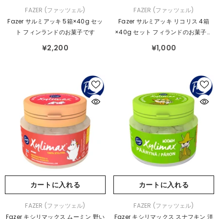
販
販
FAZER (ファッツェル)
FAZER (ファッツェル)
売
売
Fazer サルミアッキ 5箱×40g セッ
Fazer サルミアッキ リコリス 4箱
元：
元：
ト フィンランドのお菓子です
×40g セット フィランドのお菓子で
す
¥2,200
¥1,000
カートに入れる
カートに入れる
販
販
FAZER (ファッツェル)
FAZER (ファッツェル)
売
売
Fazer キシリマックス ムーミン 野い
Fazer キシリマックス スナフキン 洋