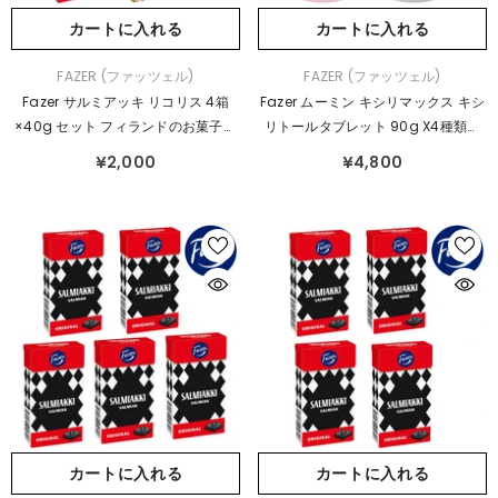
カートに入れる
カートに入れる
販
販
FAZER (ファッツェル)
FAZER (ファッツェル)
売
売
Fazer サルミアッキ リコリス 4箱
Fazer ムーミン キシリマックス キシ
元：
元：
×40g セット フィランドのお菓子で
リトールタブレット 90g X4種類セ
す
ット
¥2,000
¥4,800
カートに入れる
カートに入れる