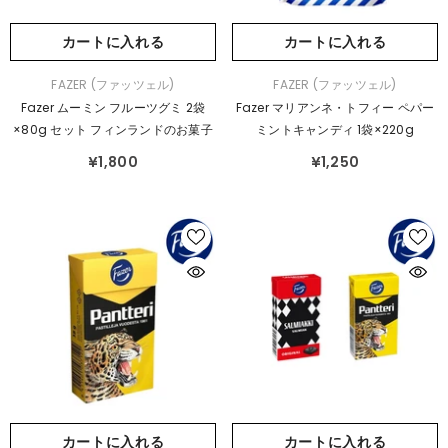
カートに入れる
カートに入れる
販
販
FAZER (ファッツェル)
FAZER (ファッツェル)
売
売
Fazer ムーミン フルーツグミ 2袋
Fazer マリアンネ・トフィー ペパー
元：
元：
×80g セット フィンランドのお菓子
ミントキャンディ 1袋×220g
¥1,800
¥1,250
カートに入れる
カートに入れる