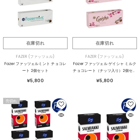
在庫切れ
在庫切れ
販
販
FAZER (ファッツェル)
FAZER (ファッツェル)
売
売
Fazer ファッツェルミント チョコレ
Fazer ファッツェル ゲイシャ ミルク
元：
元：
ート 2個セット
チョコレート（ナッツ入り）2個セッ
ト
¥5,800
¥5,800
売切れ