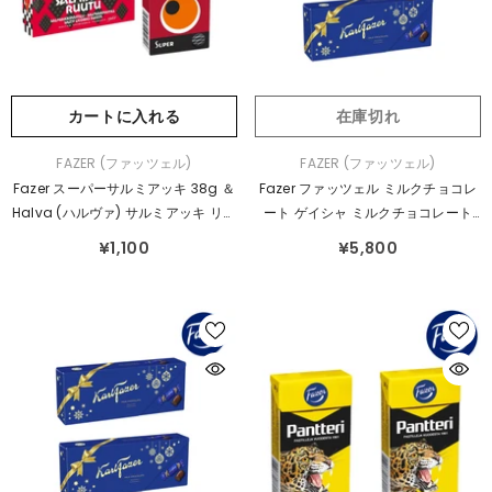
カートに入れる
在庫切れ
販
販
FAZER (ファッツェル)
FAZER (ファッツェル)
売
売
Fazer スーパーサルミアッキ 38g ＆
Fazer ファッツェル ミルクチョコレ
元：
元：
Halva (ハルヴァ) サルミアッキ リコ
ート ゲイシャ ミルクチョコレート
リス グミ 34g 2箱セット
（ナッツ入り） 2個セット
¥1,100
¥5,800