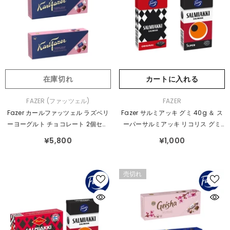
在庫切れ
カートに入れる
販
販
FAZER (ファッツェル)
FAZER
売
売
Fazer カールファッツェル ラズベリ
Fazer サルミアッキ グミ 40g ＆ ス
元：
元：
ーヨーグルト チョコレート 2個セッ
ーパーサルミアッキ リコリス グミ
ト
38g 2箱セット
¥5,800
¥1,000
売切れ