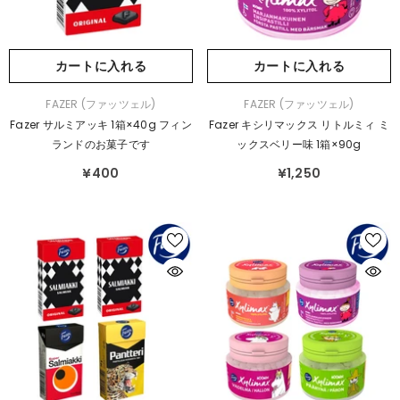
カートに入れる
カートに入れる
販
販
FAZER (ファッツェル)
FAZER (ファッツェル)
売
売
Fazer サルミアッキ 1箱×40g フィン
Fazer キシリマックス リトルミィ ミ
元：
元：
ランドのお菓子です
ックスベリー味 1箱×90g
¥400
¥1,250