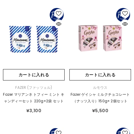
カートに入れる
カートに入れる
販
販
FAZER (ファッツェル)
ルモウス
売
売
Fazer マリアンネ トフィー ミント キ
Fazer ゲイシャ ミルクチョコレート
元：
元：
ャンディーセット 220g×2袋 セット
（ナッツ入り）150g× 2個セット
¥3,100
¥5,500