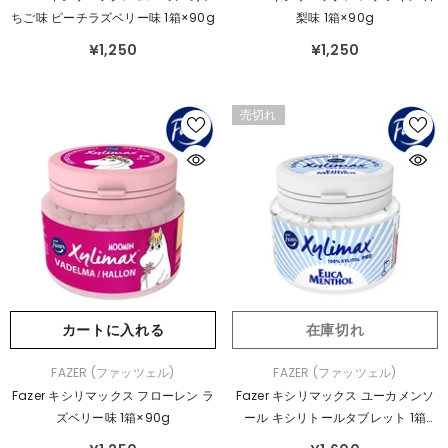
元：
元：
ちご味 ピーチラズベリー味 1箱×90g
梨味 1箱×90g
¥1,250
¥1,250
売切れ
カートに入れる
在庫切れ
販
販
FAZER (ファッツェル)
FAZER (ファッツェル)
売
売
Fazer キシリマックス フローレン ラ
Fazer キシリマックス ユーカメンソ
元：
元：
ズベリー味 1箱×90g
ール キシリトールタブレット 1箱
×90g