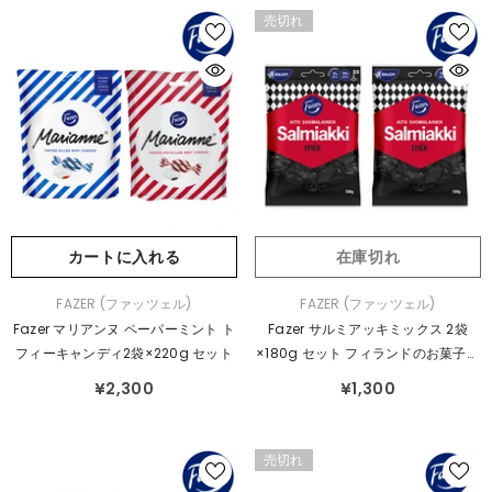
売切れ
カートに入れる
在庫切れ
販
販
FAZER (ファッツェル)
FAZER (ファッツェル)
売
売
Fazer マリアンヌ ペーパーミント ト
Fazer サルミアッキミックス 2袋
元：
元：
フィーキャンディ2袋×220g セット
×180g セット フィランドのお菓子で
す
¥2,300
¥1,300
売切れ