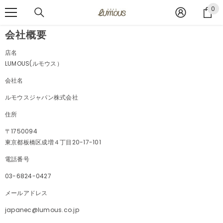
コンテンツへスキップ
0
0
ア
イ
会社概要
テ
ム
店名
LUMOUS(ルモウス）
会社名
ルモウスジャパン株式会社
住所
〒1750094
東京都板橋区成増４丁目20-17-101
電話番号
03-6824-0427
メールアドレス
japanec@lumous.co.jp