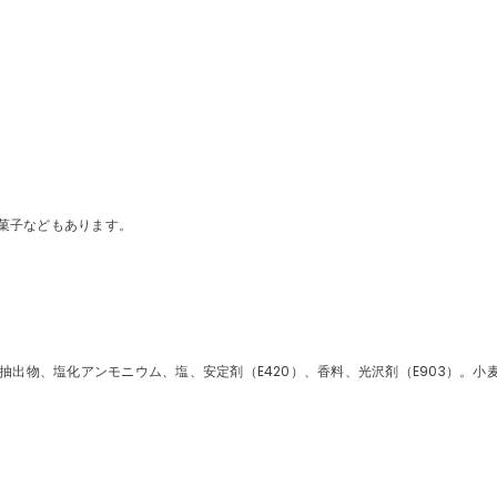
菓子などもあります。
草抽出物、塩化アンモニウム、塩、安定剤（E420）、香料、光沢剤（E903）。