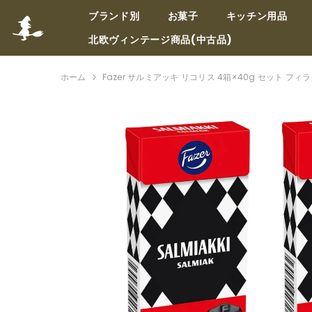
コンテンツへスキップ
ブランド別
お菓子
キッチン用品
北欧ヴィンテージ商品(中古品)
ホーム
Fazer サルミアッキ リコリス 4箱×40g セット フ