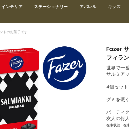
インテリア
ステーショナリー
アパレル
キッズ
ィランドのお菓子です
Fazer
フィラ
世界で一
サルミアッ
4個セット
グミを硬
パーティ
友人の何
在庫状況
在