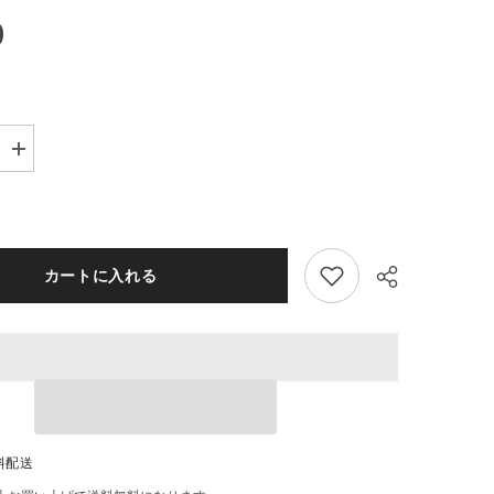
0
Increase
quantity
for
Fazer
サ
ル
ミ
カートに入れる
ア
ッ
キ
リ
コ
リ
ス
4
Share
箱
×40g
料配送
セ