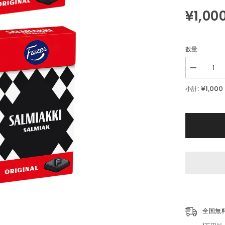
¥1,00
数量
Decrease
quantity
for
¥1,000
小計:
Fazer
サ
ル
ミ
ア
ッ
キ
リ
コ
リ
ス
4
箱
×40g
全国無
セ