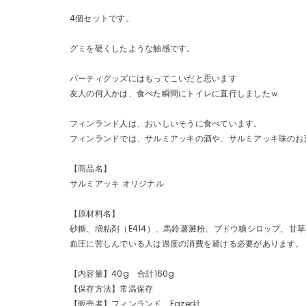
4個セットです。
グミを硬くしたような触感です。
パーティグッズにはもってこいだと思います
友人の何人かは、食べた瞬間にトイレに直行しましたｗ
フィンランド人は、おいしいそうに食べています。
フィンランドでは、サルミアッキの酒や、サルミアッキ味のお
【商品名】
サルミアッキ オリジナル
【原材料名】
砂糖、増粘剤（E414）、馬鈴薯澱粉、ブドウ糖シロップ、甘
血圧に苦しんでいる人は過度の消費を避ける必要があります。
【内容量】40g 合計160g
【保存方法】常温保存
【販売者】フィンランド、Fazer社