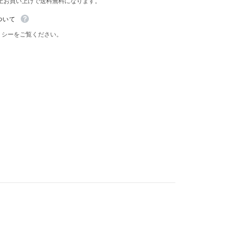
以上お買い上げで送料無料になります。
ッ
ト
ついて
フ
ィ
リシーをご覧ください。
ラ
ン
ド
の
お
菓
子
で
す