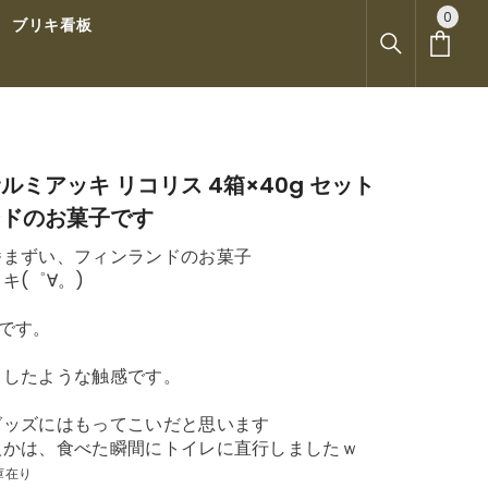
0
0
ブリキ看板
ア
イ
テ
ム
 サルミアッキ リコリス 4箱×40g セット
ンドのお菓子です
番まずい、フィンランドのお菓子
キ(゜∀。)
です。
くしたような触感です。
グッズにはもってこいだと思います
人かは、食べた瞬間にトイレに直行しましたｗ
庫在り