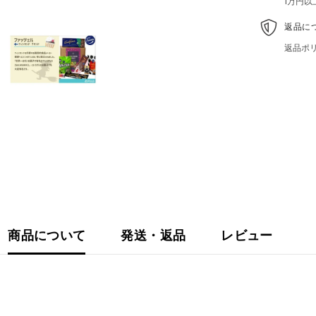
1万円
ッ
ト
返品に
フ
ィ
返品ポ
ラ
ン
ド
の
お
菓
子
で
す
商品について
発送・返品
レビュー