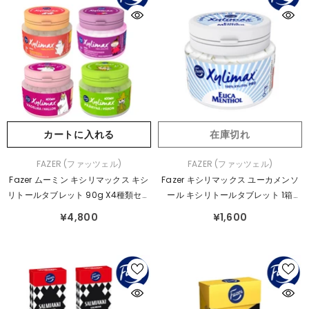
カートに入れる
在庫切れ
販
販
FAZER (ファッツェル)
FAZER (ファッツェル)
売
売
Fazer ムーミン キシリマックス キシ
Fazer キシリマックス ユーカメンソ
元：
元：
リトールタブレット 90g X4種類セッ
ール キシリトールタブレット 1箱
ト
×90g
¥4,800
¥1,600