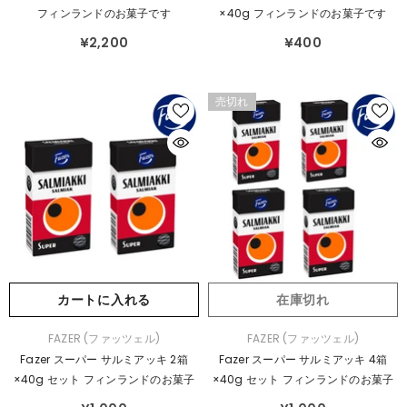
元：
元：
フィンランドのお菓子です
×40g フィンランドのお菓子です
¥2,200
¥400
売切れ
カートに入れる
在庫切れ
販
販
FAZER (ファッツェル)
FAZER (ファッツェル)
売
売
Fazer スーパー サルミアッキ 2箱
Fazer スーパー サルミアッキ 4箱
元：
元：
×40g セット フィンランドのお菓子
×40g セット フィンランドのお菓子