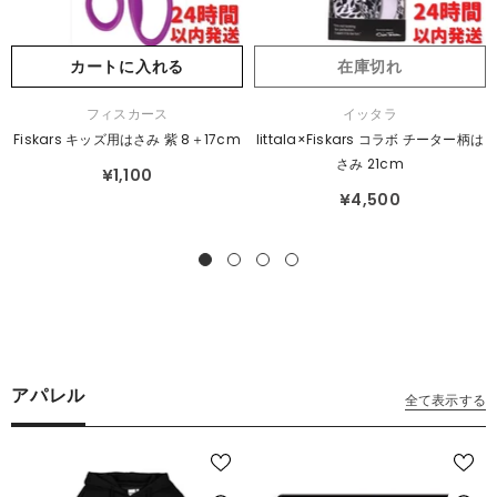
カートに入れる
在庫切れ
販
販
フィスカース
イッタラ
売
売
Fiskars キッズ用はさみ 紫 8＋17cm
Iittala×Fiskars コラボ チーター柄は
元：
元：
さみ 21cm
¥1,100
¥4,500
アパレル
全て表示する