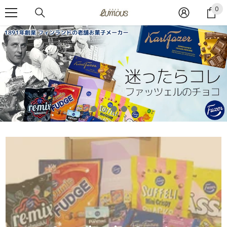
コンテンツへスキップ
0
0
ア
イ
テ
ム