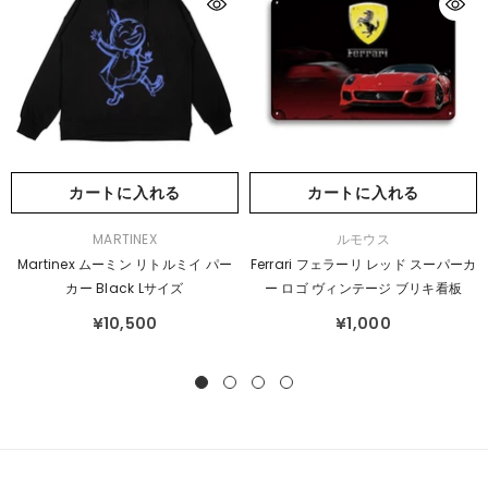
カートに入れる
カートに入れる
販
販
MARTINEX
ルモウス
売
売
Martinex ムーミン リトルミイ パー
Ferrari フェラーリ レッド スーパーカ
元：
元：
カー Black Lサイズ
ー ロゴ ヴィンテージ ブリキ看板
¥10,500
¥1,000