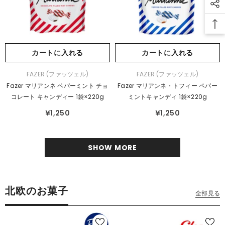
カートに入れる
カートに入れる
販
販
FAZER (ファッツェル)
FAZER (ファッツェル)
売
売
Fazer マリアンネ ペパーミント チョ
Fazer マリアンネ・トフィー ペパー
元：
元：
コレート キャンディー 1袋×220g
ミントキャンディ 1袋×220g
¥1,250
¥1,250
SHOW MORE
北欧のお菓子
全部見る