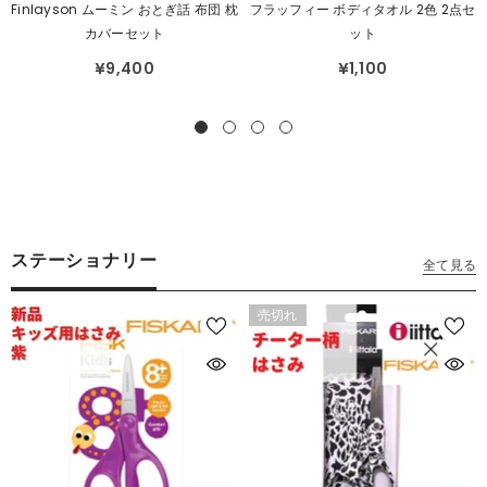
売
売
Finlayson ムーミン おとぎ話 布団 枕
フラッフィー ボディタオル 2色 2点セ
元：
元：
カバーセット
ット
¥9,400
¥1,100
ステーショナリー
全て見る
売切れ