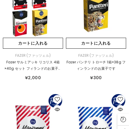
カートに入れる
カートに入れる
販
販
FAZER (ファッツェル)
FAZER (ファッツェル)
売
売
Fazer サルミアッキ リコリス 4箱
Fazer パンテリ トローチ 1箱×38g フ
元：
元：
×40g セット フィランドのお菓子で
ィンランドのお菓子です
す
¥2,000
¥300