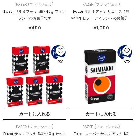
販
販
FAZER (ファッツェル)
FAZER (ファッツェル)
売
売
Fazer サルミアッキ 1箱×40g フィン
Fazer サルミアッキ リコリス 4箱
元：
元：
ランドのお菓子です
×40g セット フィランドのお菓子で
す
¥400
¥1,000
カートに入れる
カートに入れる
販
販
FAZER (ファッツェル)
FAZER (ファッツェル)
売
売
Fazer サルミアッキ 5箱×40g セット
Fazer スーパー サルミアッキ 1箱