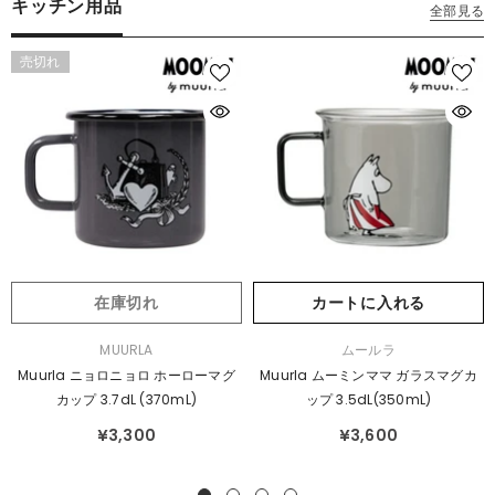
キッチン用品
全部見る
売切れ
在庫切れ
カートに入れる
販
販
MUURLA
ムールラ
売
売
Muurla ニョロニョロ ホーローマグ
Muurla ムーミンママ ガラスマグカ
元：
元：
カップ 3.7dL (370mL)
ップ 3.5dL(350mL)
¥3,300
¥3,600