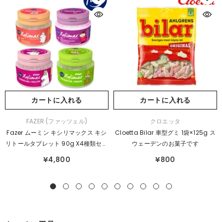
カートに入れる
カートに入れる
販
販
FAZER (ファッツェル)
クロエッタ
売
売
Fazer ムーミン キシリマックス キシ
Cloetta Bilar 車型グミ 1袋×125g ス
元：
元：
リトールタブレット 90g X4種類セッ
ウェーデンのお菓子です
ト
¥4,800
¥800