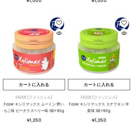
¥1,000
¥1,000
カートに入れる
カートに入れる
販
販
FAZER (ファッツェル)
FAZER (ファッツェル)
売
売
Fazer キシリマックス ムーミン 野い
Fazer キシリマックス スナフキン 洋
元：
元：
ちご味 ピーチラズベリー味 1箱×90g
梨味 1箱×90g
¥1,250
¥1,250