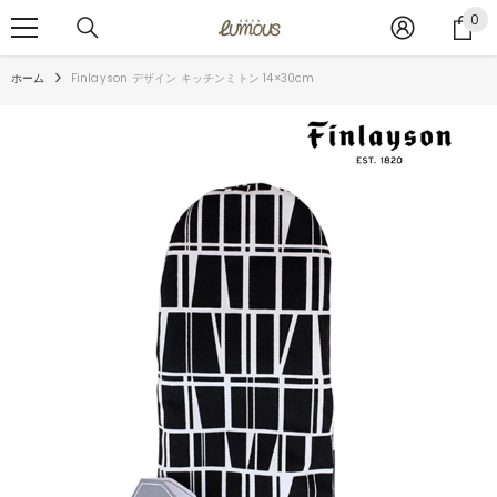
コンテンツへスキップ
0
0
ア
イ
ホーム
Finlayson デザイン キッチンミトン 14×30cm
テ
ム