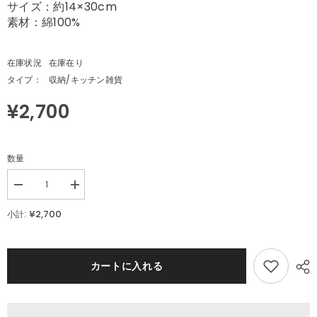
サイズ：約14×30cm
素材：綿100%
在庫状況
在庫在り
タイプ：
収納/キッチン雑貨
¥2,700
数量
Decrease
Increase
quantity
quantity
for
for
¥2,700
小計:
Finlayson
Finlayson
デ
デ
ザ
ザ
イ
イ
カートに入れる
ン
ン
キ
キ
ッ
ッ
チ
チ