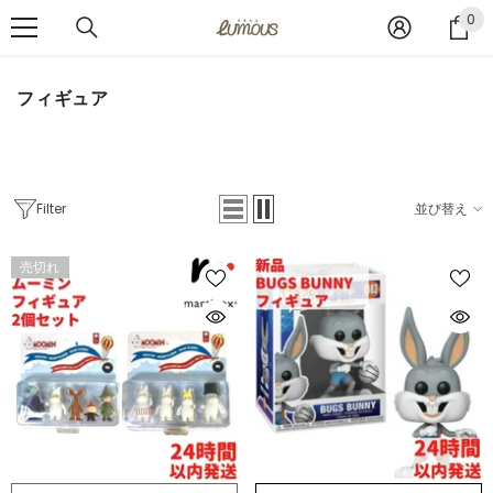
コンテンツへスキップ
0
0
ア
イ
テ
フィギュア
ム
Filter
並び替え
売切れ