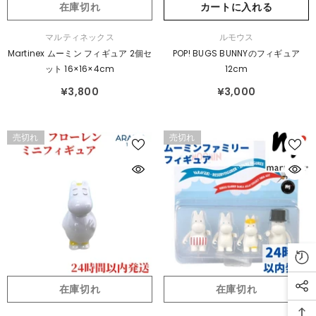
在庫切れ
カートに入れる
販
販
マルティネックス
ルモウス
売
売
Martinex ムーミン フィギュア 2個セ
POP! BUGS BUNNYのフィギュア
元：
元：
ット 16×16×4cm
12cm
¥3,800
¥3,000
売切れ
売切れ
在庫切れ
在庫切れ