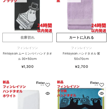
在庫切れ
カートに入れる
販
販
フィンレイソン
フィンレイソン
売
売
Finlayson ムーミンパパ ハンドタオ
Finlayson ハンドタオル 紫
元：
元：
ル 30×50cm
50x70cm
¥1,300
¥2,700