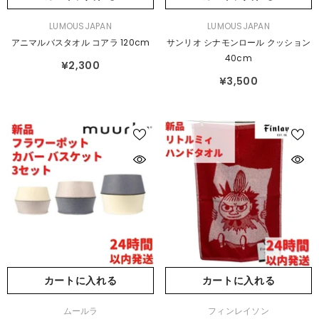
販
販
LUMOUSJAPAN
LUMOUSJAPAN
売
売
アニマルバスタオル コアラ 120cm
サンリオ シナモンロール クッション
元：
元：
40cm
¥2,300
¥3,500
カートに入れる
カートに入れる
販
販
ムールラ
フィンレイソン