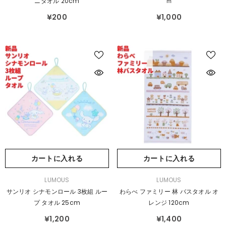
ニタオル 20cm
Ｍ
¥200
¥1,000
カートに入れる
カートに入れる
販
販
LUMOUS
LUMOUS
売
売
サンリオ シナモンロール 3枚組 ルー
わらべ ファミリー 林 バスタオル オ
元：
元：
プ タオル 25cm
レンジ 120cm
¥1,200
¥1,400