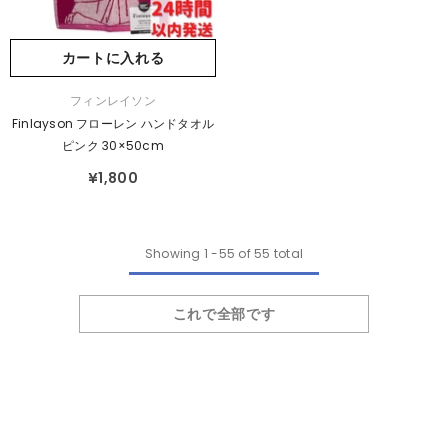
カートに入れる
販
フィンレイソン
売
Finlayson フローレン ハンドタオル
元：
ピンク 30×50cm
¥1,800
Showing
1
-
55
of 55 total
これで全部です