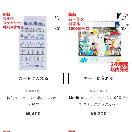
カートに入れる
カートに入れる
販
販
LUMOUS
MARTINEX
売
売
わらべ ファミリー 林 バスタオル
Martinex ムーミン パズル 1000ピー
元：
元：
120cm
ス コミックブックカバー
¥1,400
¥5,300