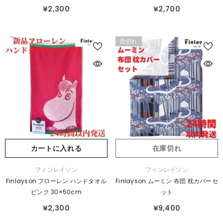
¥2,300
¥2,700
売切れ
カートに入れる
在庫切れ
販
販
フィンレイソン
フィンレイソン
売
売
Finlayson フローレン ハンドタオル
Finlayson ムーミン 布団 枕カバーセ
元：
元：
ピンク 30×50cm
ット
¥2,300
¥9,400