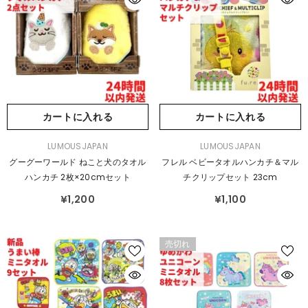
カートに入れる
カートに入れる
販
販
LUMOUSJAPAN
LUMOUSJAPAN
売
売
グーグーワールド ねこと犬のタオル
フレル ベビータオルハンカチ＆マル
元：
元：
ハンカチ 2枚×20cmセット
チクリップセット 23cm
¥1,200
¥1,100
売切れ