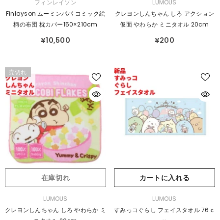
販
販
フィンレイソン
LUMOUS
売
売
Finlayson ムーミンパパ コミック絵
クレヨンしんちゃん しろ アクション
元：
元：
柄の布団 枕カバー150×210cm
仮面 やわらか ミニタオル 20cm
¥10,500
¥200
売切れ
在庫切れ
カートに入れる
販
販
LUMOUS
LUMOUS
売
売
クレヨンしんちゃん しろ やわらか ミ
すみっコぐらし フェイスタオル 76ｃ
元：
元：