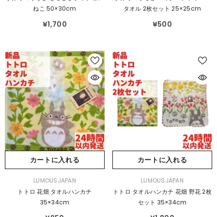
元：
元：
ねこ 50×30cm
タオル 2枚セット 25×25cm
¥1,700
¥500
カートに入れる
カートに入れる
販
販
LUMOUSJAPAN
LUMOUSJAPAN
売
売
トトロ 花畑 タオルハンカチ
トトロ タオルハンカチ 花畑 野花 2枚
元：
元：
35×34cm
セット 35×34cm