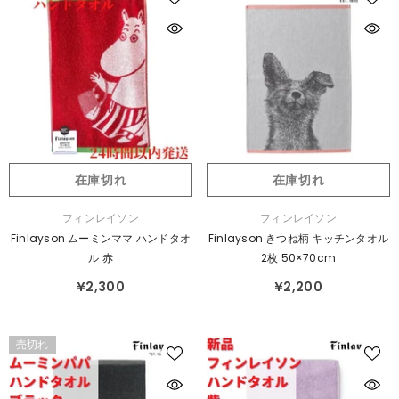
在庫切れ
在庫切れ
販
販
フィンレイソン
フィンレイソン
売
売
Finlayson ムーミンママ ハンドタオ
Finlayson きつね柄 キッチンタオル
元：
元：
ル 赤
2枚 50×70cm
¥2,300
¥2,200
売切れ