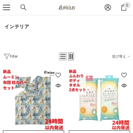
コンテンツへスキップ
0
0
ア
イ
テ
インテリア
ム
Filter
並び替え