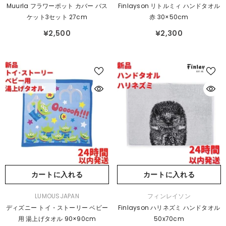
売
売
Muurla フラワーポット カバー バス
Finlayson リトルミィ ハンドタオル
元：
元：
ケット3セット 27cm
赤 30×50cm
¥2,500
¥2,300
カートに入れる
カートに入れる
販
販
LUMOUSJAPAN
フィンレイソン
売
売
ディズニー トイ・ストーリー ベビー
Finlayson ハリネズミ ハンドタオル
元：
元：
用 湯上げタオル 90×90cm
50x70cm