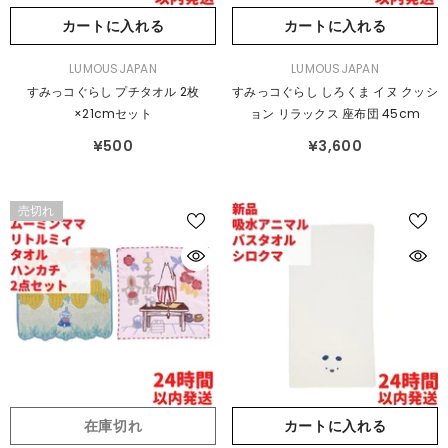
カートに入れる
カートに入れる
販
販
LUMOUSJAPAN
LUMOUSJAPAN
売
売
すみっコぐらし プチタオル 2枚
すみっコぐらし しろくま イヌ クッシ
元：
元：
×21cmセット
ョン リラックス 座布団 45cm
¥500
¥3,600
売切れ
在庫切れ
カートに入れる