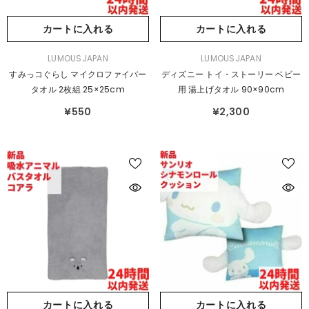
カートに入れる
カートに入れる
販
販
LUMOUSJAPAN
LUMOUSJAPAN
売
売
すみっコぐらし マイクロファイバー
ディズニー トイ・ストーリー ベビー
元：
元：
タオル 2枚組 25×25cm
用 湯上げタオル 90×90cm
¥550
¥2,300
カートに入れる
カートに入れる