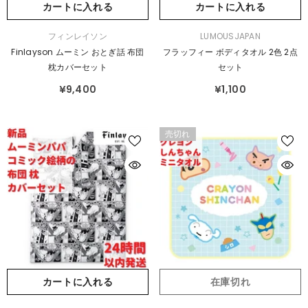
カートに入れる
カートに入れる
販
販
フィンレイソン
LUMOUSJAPAN
売
売
Finlayson ムーミン おとぎ話 布団
フラッフィー ボディタオル 2色 2点
元：
元：
枕カバーセット
セット
¥9,400
¥1,100
売切れ
カートに入れる
在庫切れ