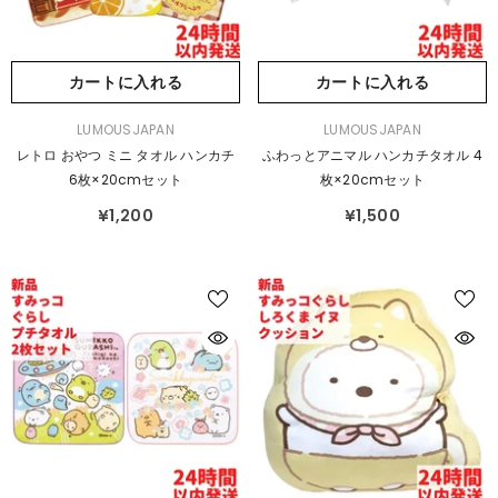
カートに入れる
カートに入れる
販
販
LUMOUSJAPAN
LUMOUSJAPAN
売
売
レトロ おやつ ミニ タオル ハンカチ
ふわっとアニマル ハンカチタオル 4
元：
元：
6枚×20cmセット
枚×20cmセット
¥1,200
¥1,500