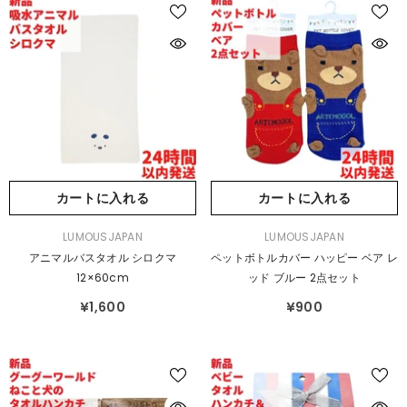
カートに入れる
カートに入れる
販
販
LUMOUSJAPAN
LUMOUSJAPAN
売
売
アニマルバスタオル シロクマ
ペットボトルカバー ハッピー ベア レ
元：
元：
12×60cm
ッド ブルー 2点セット
¥1,600
¥900