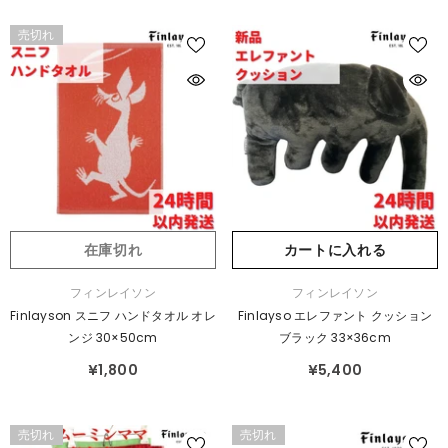
売切れ
在庫切れ
カートに入れる
販
販
フィンレイソン
フィンレイソン
売
売
Finlayson スニフ ハンドタオル オレ
Finlayso エレファント クッション
元：
元：
ンジ 30×50cm
ブラック 33×36cm
¥1,800
¥5,400
売切れ
売切れ