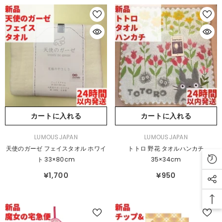
カートに入れる
カートに入れる
販
販
LUMOUSJAPAN
LUMOUSJAPAN
売
売
天使のガーゼ フェイスタオル ホワイ
トトロ 野花 タオルハンカチ
元：
元：
ト 33×80cm
35×34cm
¥1,700
¥950