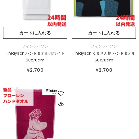
カートに入れる
カートに入れる
販
販
フィンレイソン
フィンレイソン
売
売
Finlayson ハンドタオル ホワイト
Finlayson くまさん柄 ハンドタオル
元：
元：
50x70cm
50x70cm
¥2,700
¥2,700