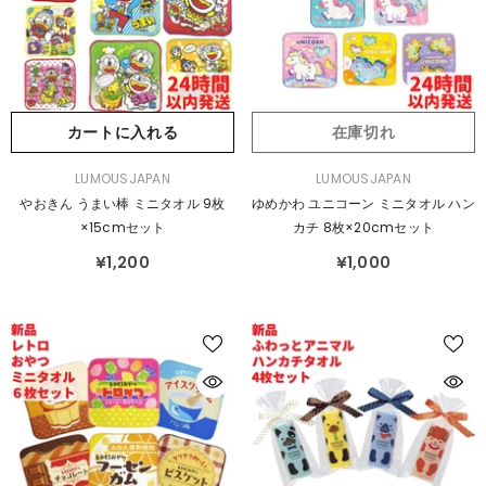
カートに入れる
在庫切れ
販
販
LUMOUSJAPAN
LUMOUSJAPAN
売
売
やおきん うまい棒 ミニタオル 9枚
ゆめかわ ユニコーン ミニタオル ハン
元：
元：
×15cmセット
カチ 8枚×20cmセット
¥1,200
¥1,000