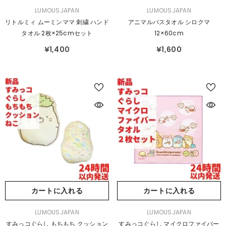
販
販
LUMOUSJAPAN
LUMOUSJAPAN
売
売
リトルミィ ムーミンママ 刺繍 ハンド
アニマルバスタオル シロクマ
元：
元：
タオル 2枚×25cmセット
12×60cm
¥1,400
¥1,600
カートに入れる
カートに入れる
販
販
LUMOUSJAPAN
LUMOUSJAPAN
売
売
すみっコぐらし もちもち クッション
すみっコぐらし マイクロファイバー