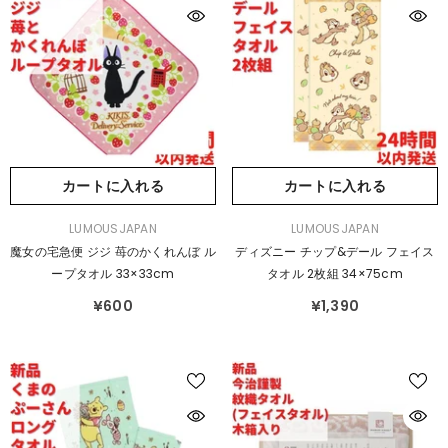
カートに入れる
カートに入れる
販
販
LUMOUSJAPAN
LUMOUSJAPAN
売
売
魔女の宅急便 ジジ 苺のかくれんぼ ル
ディズニー チップ&デール フェイス
元：
元：
ープタオル 33×33cm
タオル 2枚組 34×75cm
¥600
¥1,390