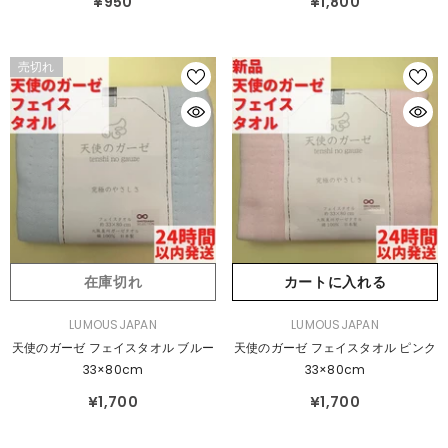
¥950
¥1,800
売切れ
在庫切れ
カートに入れる
販
販
LUMOUSJAPAN
LUMOUSJAPAN
売
売
天使のガーゼ フェイスタオル ブルー
天使のガーゼ フェイスタオル ピンク
元：
元：
33×80cm
33×80cm
¥1,700
¥1,700