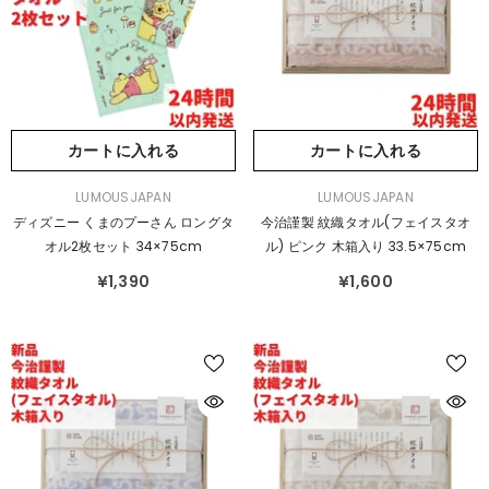
カートに入れる
カートに入れる
販
販
LUMOUSJAPAN
LUMOUSJAPAN
売
売
ディズニー くまのプーさん ロングタ
今治謹製 紋織タオル(フェイスタオ
元：
元：
オル2枚セット 34×75cm
ル) ピンク 木箱入り 33.5×75cm
¥1,390
¥1,600