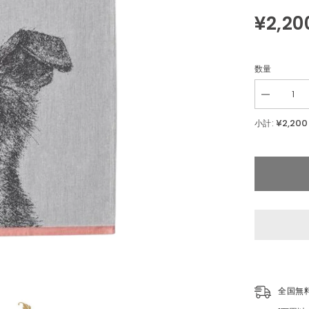
¥2,20
数量
Decrease
quantity
for
¥2,200
小計:
Finlayson
き
つ
ね
柄
キ
ッ
チ
ン
タ
オ
ル
2
枚
全国無
50×70cm