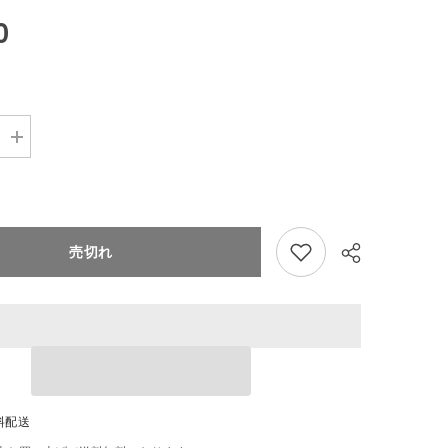
0
Increase
quantity
for
Finlayson
き
つ
ね
売切れ
柄
キ
ッ
チ
ン
タ
オ
ル
Share
2
枚
料配送
50×70cm