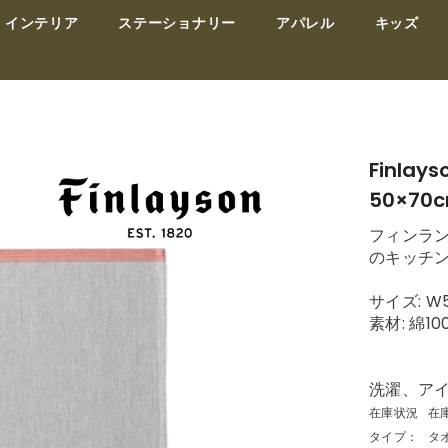
インテリア
ステーショナリー
アパレル
キッズ
Finla
50×70
フィンラ
のキッチ
サイズ: W
素材: 綿10
洗濯、ア
在庫状況
在
タイプ：
タ