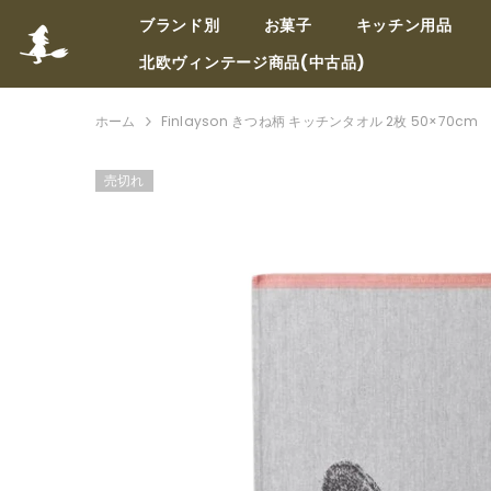
コンテンツへスキップ
ブランド別
お菓子
キッチン用品
北欧ヴィンテージ商品(中古品)
ホーム
Finlayson きつね柄 キッチンタオル 2枚 50×70cm
売切れ