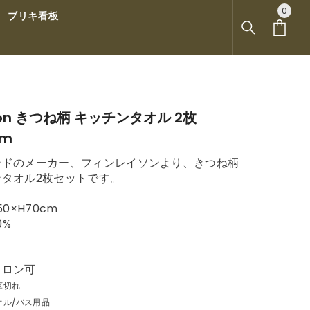
0
0
ブリキ看板
ア
イ
テ
ム
yson きつね柄 キッチンタオル 2枚
cm
ンドのメーカー、フィンレイソンより、きつね柄
ンタオル2枚セットです。
50×H70cm
0%
イロン可
庫切れ
オル/バス用品