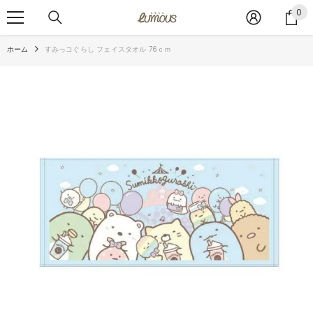
コンテンツへスキップ
0
0
ア
イ
ホーム
すみっコぐらし フェイスタオル 76ｃｍ
テ
ム