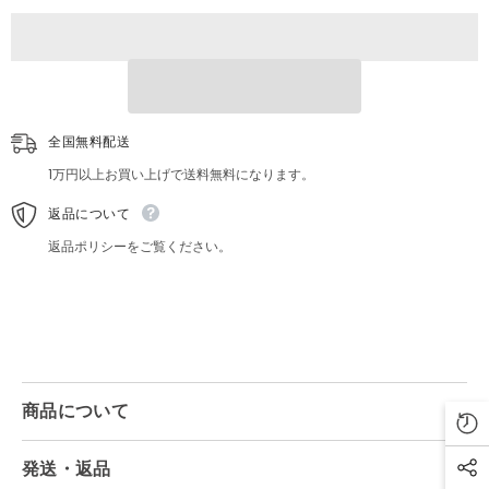
し
し
フ
フ
ェ
ェ
イ
イ
ス
ス
タ
タ
オ
オ
全国無料配送
ル
ル
76
76
1万円以上お買い上げで送料無料になります。
ｃ
ｃ
ｍ
ｍ
返品について
返品ポリシーをご覧ください。
商品について
発送・返品