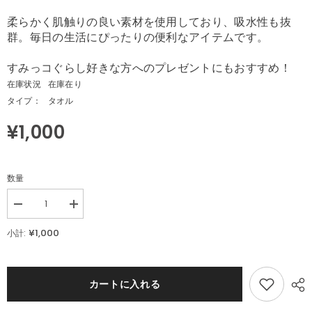
柔らかく肌触りの良い素材を使用しており、吸水性も抜
群。毎日の生活にぴったりの便利なアイテムです。
すみっコぐらし好きな方へのプレゼントにもおすすめ！
在庫状況
在庫在り
タイプ：
タオル
¥1,000
数量
Decrease
Increase
quantity
quantity
for
for
¥1,000
小計:
す
す
み
み
っ
っ
コ
コ
カートに入れる
ぐ
ぐ
ら
ら