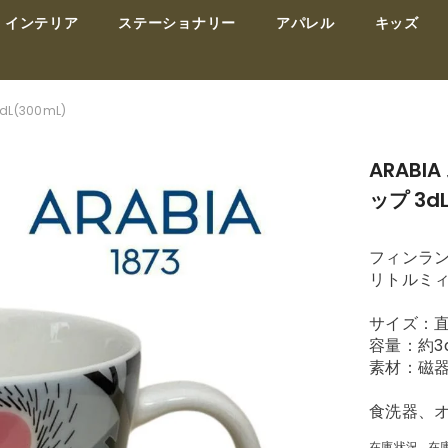
インテリア
ステーショナリー
アパレル
キッズ
L(300mL)
ARAB
ップ 3dL
フィンラ
リトルミ
サイズ：直
容量：約3d
素材：磁
食洗器、
在庫状況
在