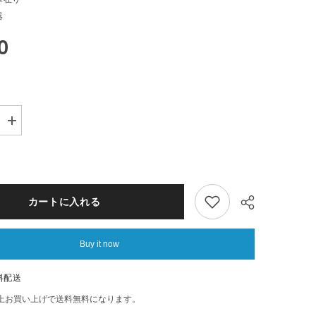
器
0
Increase
quantity
for
ARABIA
ム
ー
ミ
カートに入れる
ン
リ
ト
Buy it now
ル
ミ
ィ
料配送
フ
ロ
以上お買い上げで送料無料になります。
Share
ー