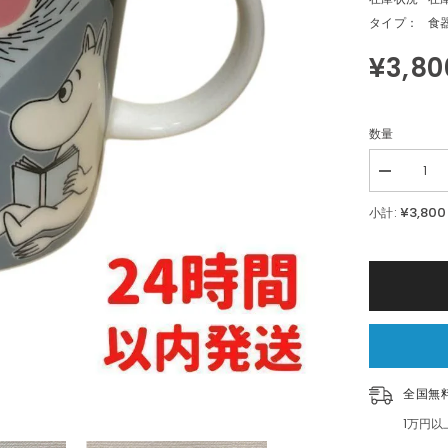
タイプ：
食
¥3,80
数量
Decrease
quantity
for
¥3,800
小計:
ARABIA
ム
ー
ミ
ン
リ
ト
ル
ミ
ィ
全国無
フ
ロ
1万円
ー