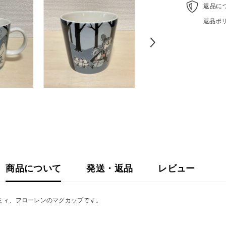
レ
返品に
ン
返品ポ
マ
グ
カ
ッ
プ
3dL(300mL
商品について
発送・返品
レビュー
ミィ、フローレンのマグカップです。