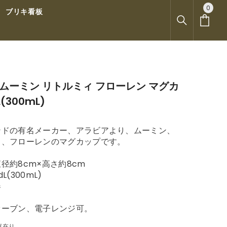
0
0
ブリキ看板
ア
イ
テ
ム
IA ムーミン リトルミィ フローレン マグカ
(300mL)
ンドの有名メーカー、アラビアより、ムーミン、
ィ、フローレンのマグカップです。
径約8cm×高さ約8cm
L(300mL)
器
オーブン、電子レンジ可。
庫在り