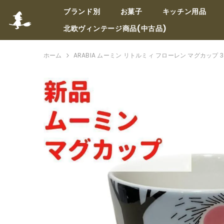
コンテンツへスキップ
ブランド別
お菓子
キッチン用品
北欧ヴィンテージ商品(中古品)
ホーム
ARABIA ムーミン リトルミィ フローレン マグカップ 3d