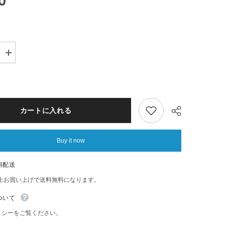
0
Increase
quantity
for
ARABIA
リ
ト
ル
カートに入れる
ミ
ィ
マ
Buy it now
グ
カ
ッ
料配送
プ
)
3dL(300mL)
以上お買い上げで送料無料になります。
Share
ついて
リシーをご覧ください。