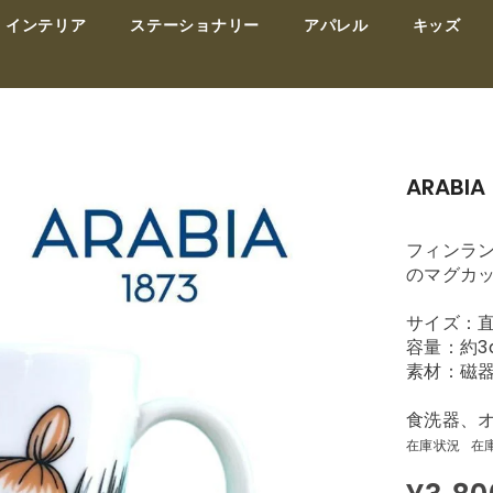
インテリア
ステーショナリー
アパレル
キッズ
ARABI
フィンラ
のマグカ
サイズ：直
容量：約3d
素材：磁
食洗器、
在庫状況
在