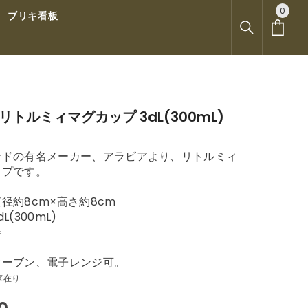
0
0
ブリキ看板
ア
イ
テ
ム
A リトルミィマグカップ 3dL(300mL)
ンドの有名メーカー、アラビアより、リトルミィ
ップです。
径約8cm×高さ約8cm
L(300mL)
器
オーブン、電子レンジ可。
庫在り