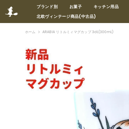
コンテンツへスキップ
ブランド別
お菓子
キッチン用品
北欧ヴィンテージ商品(中古品)
ホーム
ARABIA リトルミィマグカップ 3dL(300mL)