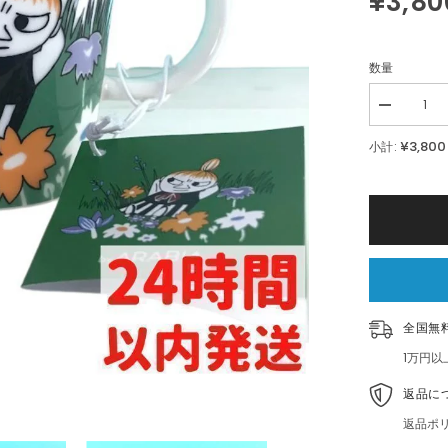
¥3,80
数量
Decrease
quantity
for
¥3,800
小計:
ARABIA
リ
ト
ル
ミ
ィ
マ
グ
カ
ッ
全国無
プ
3dL(300mL
1万円
返品に
返品ポ