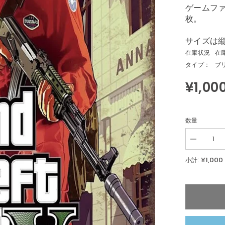
ゲームフ
枚。
サイズは縦
在庫状況
在
タイプ：
ブ
¥1,00
数量
Decrease
quantity
for
¥1,000
小計:
GTA5
グ
ラ
ン
ド
セ
フ