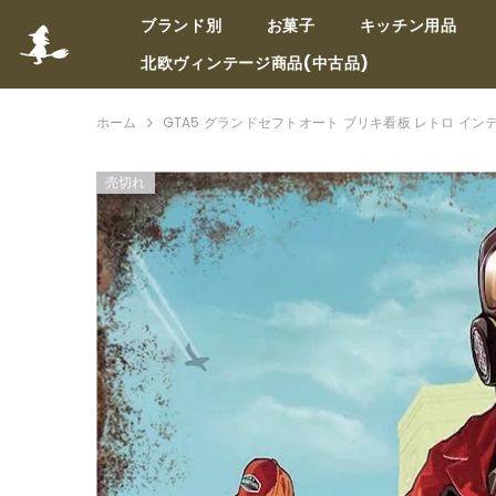
コンテンツへスキップ
ブランド別
お菓子
キッチン用品
北欧ヴィンテージ商品(中古品)
ホーム
GTA5 グランドセフトオート ブリキ看板 レトロ イン
売切れ