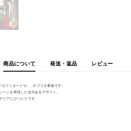
ビ
ン
テ
ー
ジ
デ
ィ
ス
プ
レ
イ
壁
商品について
発送・返品
レビュー
飾
り
ドセフトオートV）」のブリキ看板です。
シーンを再現した迫力あるデザイン。
テリアにぴったりです。