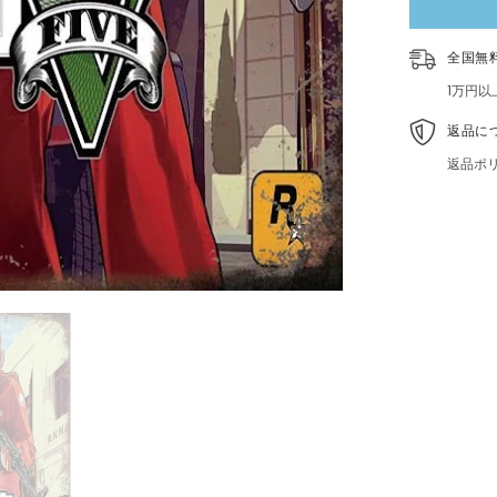
ト
オ
ー
全国無
ト
ブ
1万円
リ
キ
返品に
看
返品ポ
板
レ
ト
ロ
イ
ン
テ
リ
ア
コ
レ
ク
シ
ョ
ン
雑
貨