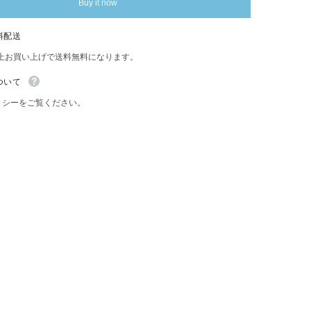
Buy it now
ト
オ
ー
料配送
ト
ブ
以上お買い上げで送料無料になります。
Share
リ
キ
ついて
看
リシーをご覧ください。
板
レ
ト
ロ
イ
ン
テ
リ
ア
コ
レ
ク
シ
ョ
ン
雑
貨