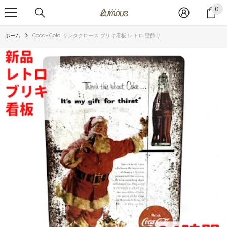
コンテンツへスキップ
0
0
ア
イ
ホーム
Coca-Cola サンタクロース ブリキ看板 レトロ 壁飾り
テ
ム