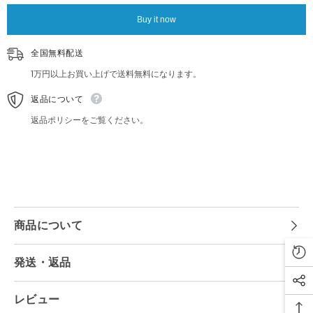
ロ
ロ
ー
ー
Buy it now
ス
ス
ブ
ブ
全国無料配送
リ
リ
キ
キ
1万円以上お買い上げで送料無料になります。
看
看
板
板
返品について
レ
レ
ト
ト
返品ポリシーをご覧ください。
ロ
ロ
壁
壁
飾
飾
り
り
商品について
発送・返品
レビュー