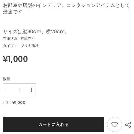
お部屋や店舗のインテリア、コレクションアイテムとして
最適です。
サイズは縦30cm、横20cm。
在庫状況
在庫在り
タイプ：
ブリキ看板
¥1,000
数量
Decrease
Increase
quantity
quantity
for
for
¥1,000
小計:
Coca-
Coca-
Cola
Cola
サ
サ
ン
ン
カートに入れる
タ
タ
ク
ク