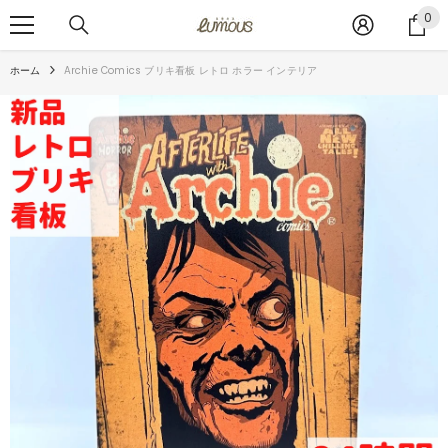
コンテンツへスキップ
0
0
ア
イ
ホーム
Archie Comics ブリキ看板 レトロ ホラー インテリア
テ
ム