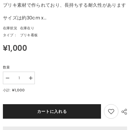
ブリキ素材で作られており、長持ちする耐久性があります
サイズは約30cm x...
在庫状況
在庫在り
タイプ：
ブリキ看板
¥1,000
数量
Decrease
Increase
quantity
quantity
for
for
¥1,000
小計:
Archie
Archie
Comics
Comics
ブ
ブ
リ
リ
カートに入れる
キ
キ
看
看
板
板
レ
レ