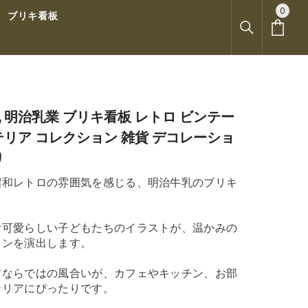
0
0
ブリキ看板
ア
イ
テ
ム
 明治乳業 ブリキ看板 レトロ ビンテー
テリア コレクション 雑貨 デコレーショ
り
昭和レトロの雰囲気を感じる、明治牛乳のブリキ
。
む可愛らしい子どもたちのイラストが、温かみの
インを演出します。
材ならではの風合いが、カフェやキッチン、お部
テリアにぴったりです。