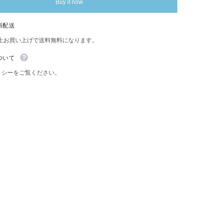
Buy it now
業
ブ
リ
料配送
キ
看
以上お買い上げで送料無料になります。
Share
板
レ
ついて
ト
リシーをご覧ください。
ロ
ビ
ン
テ
ー
ジ
イ
ン
テ
リ
ア
コ
レ
ク
シ
ョ
ン