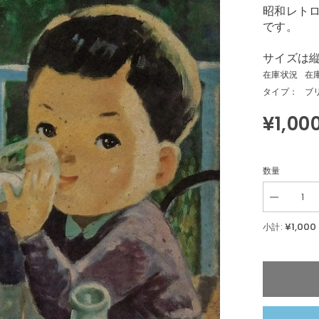
昭和レト
です。
サイズは縦
在庫状況
在
タイプ：
ブ
¥1,00
数量
Decrease
quantity
for
¥1,000
小計:
明
治
牛
乳
明
治
乳