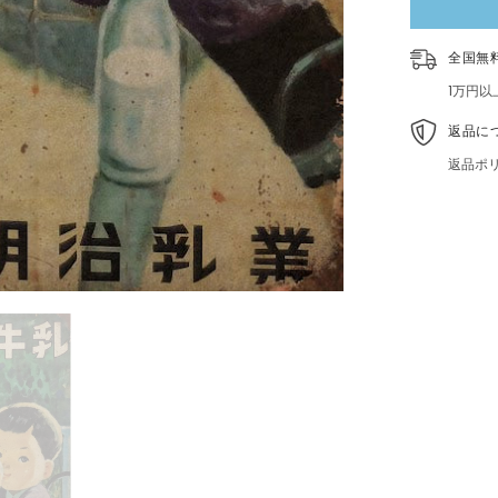
業
ブ
リ
全国無
キ
看
1万円
板
レ
返品に
ト
返品ポ
ロ
ビ
ン
テ
ー
ジ
イ
ン
テ
リ
ア
コ
レ
ク
シ
ョ
ン