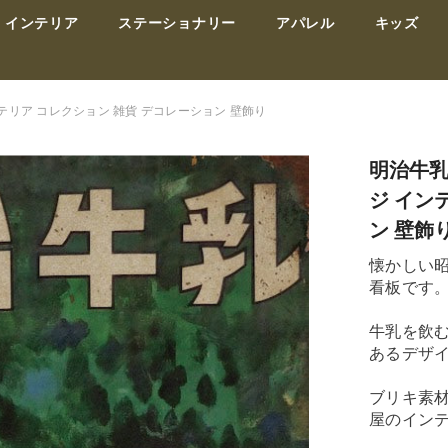
インテリア
ステーショナリー
アパレル
キッズ
テリア コレクション 雑貨 デコレーション 壁飾り
明治牛乳
ジ イン
ン 壁飾
懐かしい
看板です
牛乳を飲
あるデザ
ブリキ素
屋のイン