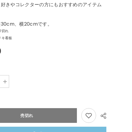
ロ好きやコレクターの方にもおすすめのアイテム
30cm、横20cmです。
庫切れ
リキ看板
0
Increase
quantity
for
明
治
牛
乳
売切れ
明
治
乳