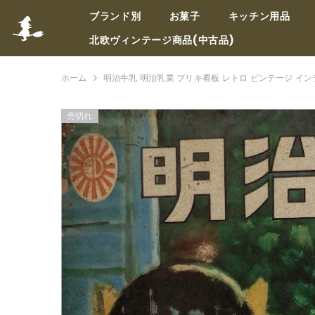
コンテンツへスキップ
ブランド別
お菓子
キッチン用品
北欧ヴィンテージ商品(中古品)
ホーム
明治牛乳 明治乳業 ブリキ看板 レトロ ビンテージ イン
売切れ