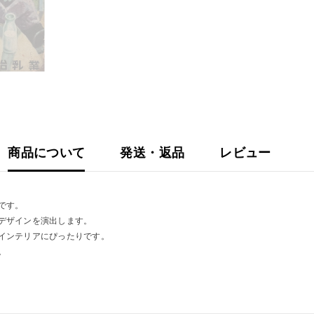
雑
貨
デ
コ
レ
ー
シ
ョ
ン
壁
飾
り
商品について
発送・返品
レビュー
です。
デザインを演出します。
インテリアにぴったりです。
。