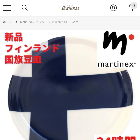
コンテンツへスキップ
0
0
ア
イ
ホーム
Martinex フィンランド国旗豆皿 9.5cm
テ
ム