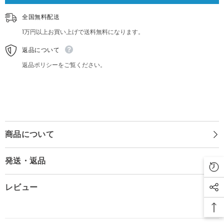
旗
旗
豆
豆
全国無料配送
皿
皿
9.5cm
9.5cm
1万円以上お買い上げで送料無料になります。
返品について
返品ポリシーをご覧ください。
商品について
発送・返品
レビュー