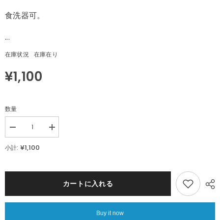
食洗器可。
...
在庫状況
在庫在り
¥1,100
数量
Decrease
Increase
quantity
quantity
for
for
¥1,100
小計:
Martinex
Martinex
フ
フ
ィ
ィ
ン
ン
カートに入れる
ラ
ラ
ン
ン
ド
ド
Buy it now
国
国