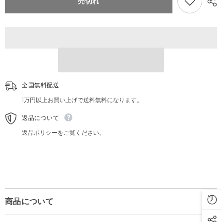
売切れ
リ
リ
キ
キ
看
看
板
板
Pulp
Pulp
Fiction
Fiction
パ
パ
ル
ル
プ・
プ・
フ
フ
全国無料配送
ィ
ィ
1万円以上お買い上げで送料無料になります。
ク
ク
シ
シ
返品について
ョ
ョ
ン
ン
返品ポリシーをご覧ください。
映
映
画
画
商品について