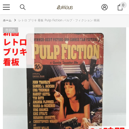
コンテンツへスキップ
0
0
ア
イ
ホーム
レトロ ブリキ 看板 Pulp Fiction パルプ・フィクション 映画
テ
ム
売切れ