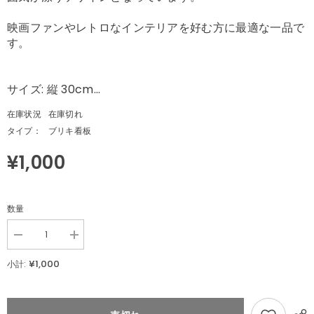
映画ファンやレトロなインテリアを好む方に最適な一品で
す。
サイズ: 縦 30cm...
在庫状況
在庫切れ
タイプ：
ブリキ看板
¥1,000
数量
Decrease
Increase
quantity
quantity
for
for
¥1,000
小計:
レ
レ
ト
ト
ロ
ロ
ブ
ブ