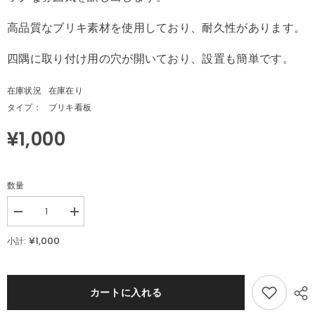
高品質なブリキ素材を使用しており、耐久性があります。
四隅に取り付け用の穴が開いており、設置も簡単です。
在庫状況
在庫在り
タイプ：
ブリキ看板
¥1,000
数量
Decrease
Increase
quantity
quantity
for
for
¥1,000
小計:
レ
レ
ト
ト
ロ
ロ
ブ
ブ
カートに入れる
リ
リ
キ
キ