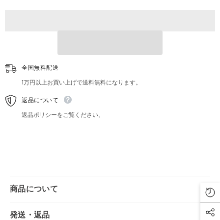
看
看
板
板
と
と
な
な
り
り
の
の
ト
ト
全国無料配送
ト
ト
ロ
ロ
1万円以上お買い上げで送料無料になります。
バ
バ
ス
ス
返品について
停
停
シ
シ
返品ポリシーをご覧ください。
ー
ー
ン
ン
イ
イ
ン
ン
テ
テ
リ
リ
ア
ア
商品について
発送・返品