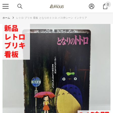
コンテンツへスキップ
0
0
ア
イ
ホーム
レトロ ブリキ 看板 となりのトトロ バス停シーン インテリア
テ
ム