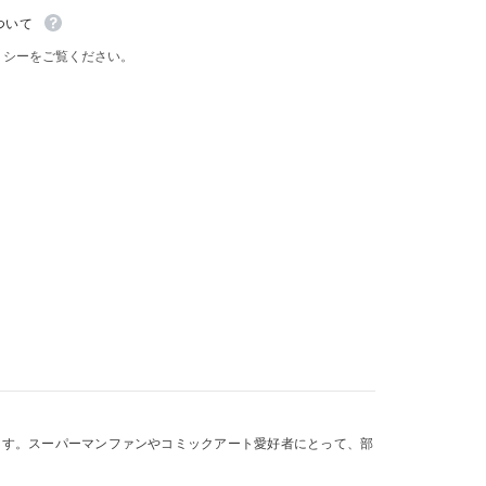
マ
ン
ついて
ヴ
リシーをご覧ください。
ィ
ン
テ
ー
ジ
ス
タ
イ
ル
ます。スーパーマンファンやコミックアート愛好者にとって、部