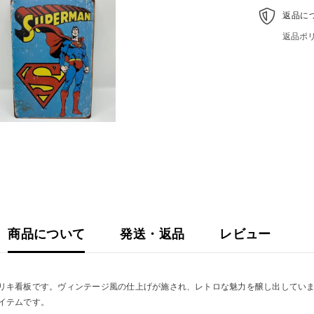
マ
ン
返品に
ヴ
返品ポ
ィ
ン
テ
ー
ジ
ス
タ
イ
ル
商品について
発送・返品
レビュー
リキ看板です。ヴィンテージ風の仕上げが施され、レトロな魅力を醸し出してい
イテムです。