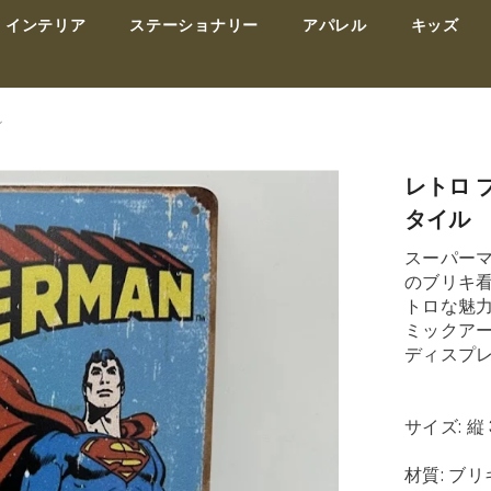
インテリア
ステーショナリー
アパレル
キッズ
ル
レトロ 
タイル
スーパー
のブリキ
トロな魅
ミックア
ディスプ
サイズ: 縦 
材質: ブリ