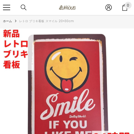
コンテンツへスキップ
0
0
ア
イ
ホーム
レトロ ブリキ看板 スマイル 20×30cm
テ
ム