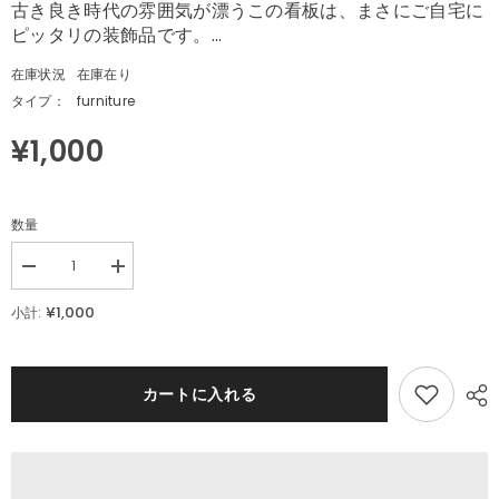
古き良き時代の雰囲気が漂うこの看板は、まさにご自宅に
ピッタリの装飾品です。...
在庫状況
在庫在り
タイプ：
furniture
¥1,000
数量
Decrease
Increase
quantity
quantity
for
for
¥1,000
小計:
レ
レ
ト
ト
ロ
ロ
ブ
ブ
カートに入れる
リ
リ
キ
キ
看
看
板
板
ス
ス