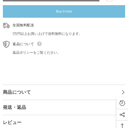
レ
レ
ト
ト
Buy it now
ロ
ロ
飛
飛
行
行
全国無料配送
機
機
Liberty
Liberty
1万円以上お買い上げで送料無料になります。
Belle
Belle
コ
コ
返品について
レ
レ
ク
ク
返品ポリシーをご覧ください。
タ
タ
ー
ー
ズ
ズ
商品について
発送・返品
レビュー