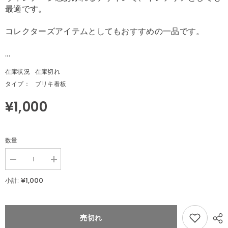
最適です。
コレクターズアイテムとしてもおすすめの一品です。
...
在庫状況
在庫切れ
タイプ：
ブリキ看板
¥1,000
数量
Decrease
Increase
quantity
quantity
for
for
¥1,000
小計:
ブ
ブ
リ
リ
キ
キ
看
看
売切れ
板
板