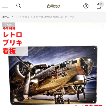
コンテンツへスキップ
0
0
ア
イ
ホーム
ブリキ看板 レトロ 飛行機 Liberty Belle コレクターズ
テ
ム
売切れ