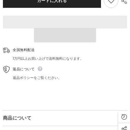
カートに入れる
板
板
ポ
ポ
ケ
ケ
モ
モ
ン
ン
ヒ
ヒ
バ
バ
ニ
ニ
ー
ー
全国無料配送
メ
メ
ッ
ッ
1万円以上お買い上げで送料無料になります。
ソ
ソ
ン
ン
返品について
サ
サ
ル
ル
返品ポリシーをご覧ください。
ノ
ノ
リ
リ
レ
レ
ト
ト
ロ
ロ
イ
イ
ン
ン
商品について
テ
テ
リ
リ
ア
ア