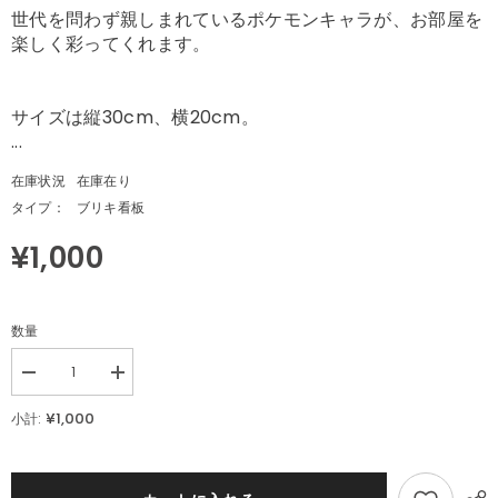
世代を問わず親しまれているポケモンキャラが、お部屋を
楽しく彩ってくれます。
サイズは縦30cm、横20cm。
...
在庫状況
在庫在り
タイプ：
ブリキ看板
¥1,000
数量
Decrease
Increase
quantity
quantity
for
for
¥1,000
小計:
ブ
ブ
リ
リ
キ
キ
看
看