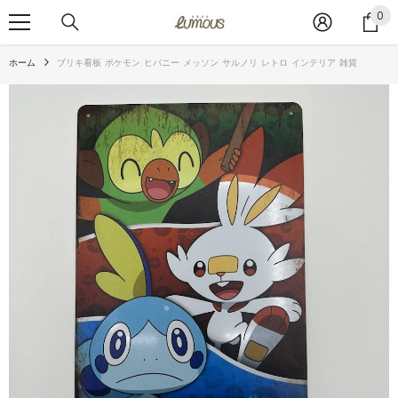
コンテンツへスキップ
0
0
ア
イ
ホーム
ブリキ看板 ポケモン ヒバニー メッソン サルノリ レトロ インテリア 雑貨
テ
ム