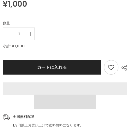
¥1,000
数量
Decrease
Increase
quantity
quantity
for
for
¥1,000
小計:
ブ
ブ
リ
リ
キ
キ
看
看
カートに入れる
板
板
ボ
ボ
ン
ン
カ
カ
レ
レ
ー
ー
大
大
塚
塚
食
食
全国無料配送
品
品
レ
レ
1万円以上お買い上げで送料無料になります。
ト
ト