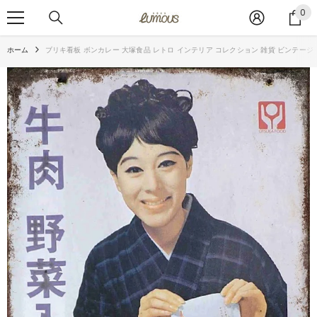
コンテンツへスキップ
0
0
ア
イ
ホーム
ブリキ看板 ボンカレー 大塚食品 レトロ インテリア コレクション 雑貨 ビンテージ
テ
ム