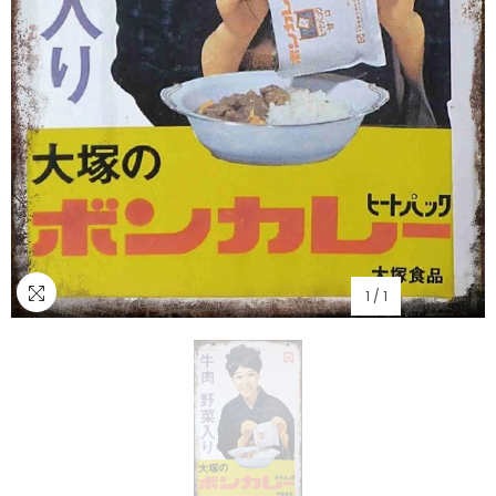
1
/
1