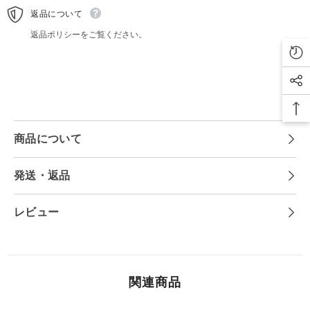
ロ
ロ
返品について
イ
イ
ン
ン
返品ポリシーをご覧ください。
テ
テ
リ
リ
ア
ア
コ
コ
レ
レ
ク
ク
シ
シ
ョ
ョ
商品について
ン
ン
雑
雑
貨
貨
発送・返品
ビ
ビ
ン
ン
テ
テ
レビュー
ー
ー
ジ
ジ
デ
デ
ィ
ィ
ス
ス
関連商品
プ
プ
レ
レ
イ
イ