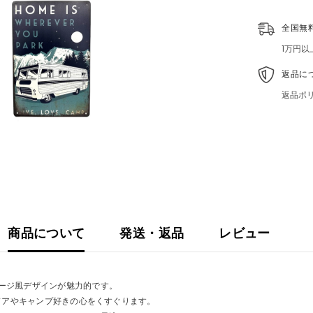
カ
ー
全国無
ホ
ー
1万円
ム
デ
返品に
コ
レ
返品ポ
ー
シ
ョ
ン
イ
ン
テ
リ
ア
商品について
発送・返品
レビュー
ージ風デザインが魅力的です。
、アウトドアやキャンプ好きの心をくすぐります。