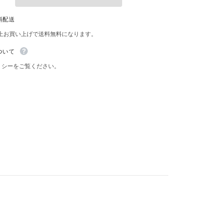
カ
Share
ー
料配送
ホ
ー
以上お買い上げで送料無料になります。
ム
デ
ついて
コ
レ
リシーをご覧ください。
ー
シ
ョ
ン
イ
ン
テ
リ
ア