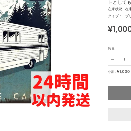
トとして
在庫状況
在
タイプ：
ブ
¥1,00
数量
Decrease
quantity
for
¥1,000
小計:
ブ
リ
キ
看
板
キ
ャ
ン
ピ
ン
グ