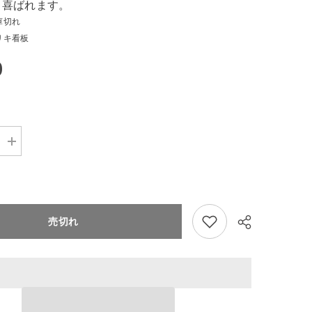
も喜ばれます。
庫切れ
リキ看板
0
Increase
quantity
for
ブ
リ
キ
看
売切れ
板
キ
ャ
ン
ピ
ン
グ