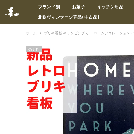
コンテンツへスキップ
ブランド別
お菓子
キッチン用品
北欧ヴィンテージ商品(中古品)
ホーム
ブリキ看板 キャンピングカー ホームデコレーション 
売切れ