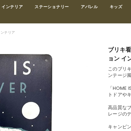
インテリア
ステーショナリー
アパレル
キッズ
インテリア
ブリキ看
ョン イ
このブリ
ンテージ
「HOME 
トドアや
高品質な
レージの
キャンピ