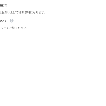
昭
料配送
和
レ
以上お買い上げで送料無料になります。
Share
ト
ロ
ついて
薬
リシーをご覧ください。
局
看
板
雑
貨
イ
ン
テ
リ
ア