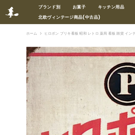
コンテンツへスキップ
ブランド別
お菓子
キッチン用品
北欧ヴィンテージ商品(中古品)
ホーム
ヒロポン ブリキ看板 昭和 レトロ 薬局 看板 雑貨 イン