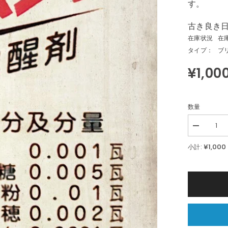
す。
古き良き
在庫状況
在
タイプ：
ブ
¥1,00
数量
Decrease
quantity
for
¥1,000
小計:
ヒ
ロ
ポ
ン
ブ
リ
キ
看
板