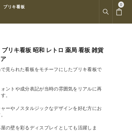
0
0
ブリキ看板
ア
イ
テ
ム
 ブリキ看板 昭和 レトロ 薬局 看板 雑貨
リア
局で見られた看板をモチーフにしたブリキ看板で
フォントや成分表記が当時の雰囲気をリアルに再
ます。
チャーやノスタルジックなデザインを好む方にお
す。
部屋の壁を彩るディスプレイとしても活躍しま