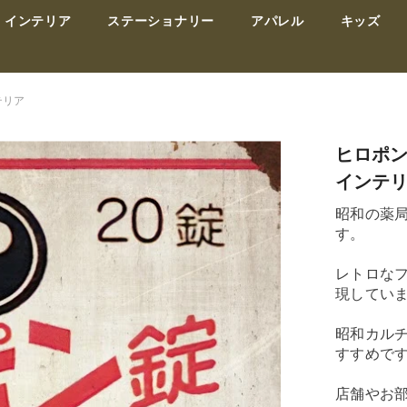
インテリア
ステーショナリー
アパレル
キッズ
テリア
ヒロポン
インテ
昭和の薬
す。
レトロな
現してい
昭和カル
すすめで
店舗やお