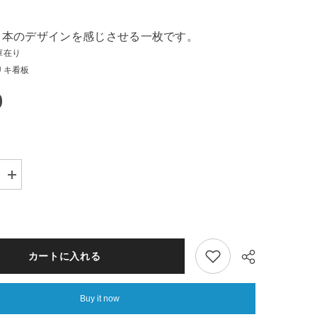
日本のデザインを感じさせる一枚です。
庫在り
リキ看板
0
Increase
quantity
for
ヒ
ロ
ポ
ン
カートに入れる
ブ
リ
キ
Buy it now
看
板