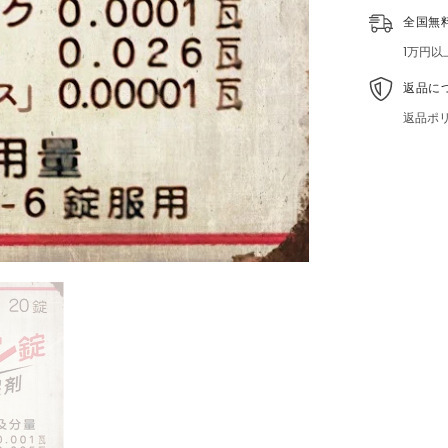
昭
全国無
和
レ
1万円
ト
ロ
返品に
薬
返品ポ
局
看
板
雑
貨
イ
ン
テ
リ
ア