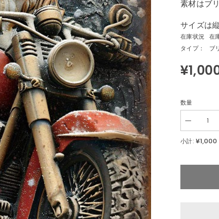
素材はブ
サイズは縦
在庫状況
在
タイプ：
ブ
¥1,00
数量
Decrease
quantity
for
¥1,000
小計:
サ
ン
タ
ク
ロ
ー
ス
バ
イ