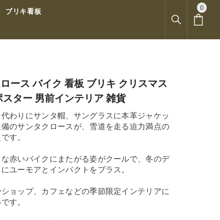
0
0
ブリキ看板
ア
イ
テ
ム
ロース バイク 看板 ブリキ クリスマス
ポスター 男前インテリア 雑貨
ト代わりにサンタ帽、サングラスに本革ジャケッ
装備のサンタクロースが、雪道を走る迫力満点の
板です。
クな赤いバイクにまたがる姿がクールで、冬のデ
イにユーモアとインパクトをプラス。
やショップ、カフェなどの季節限定インテリアに
めです。