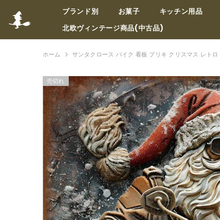
コンテンツへスキップ
ブランド別
お菓子
キッチン用品
北欧ヴィンテージ商品(中古品)
ホーム
サンタクロース バイク 看板 ブリキ クリスマス レトロ
売切れ