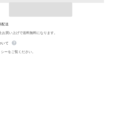
ク
看
板
Share
ブ
料配送
リ
キ
以上お買い上げで送料無料になります。
ク
リ
ついて
ス
マ
リシーをご覧ください。
ス
レ
ト
ロ
ポ
ス
タ
ー
男
前
イ
ン
テ
リ
ア