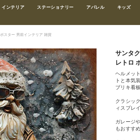
インテリア
ステーショナリー
アパレル
キッズ
 ポスター 男前インテリア 雑貨
サンタク
レトロ 
ヘルメッ
トと本気
ブリキ看
クラシッ
ィスプレ
ガレージ
もおすす