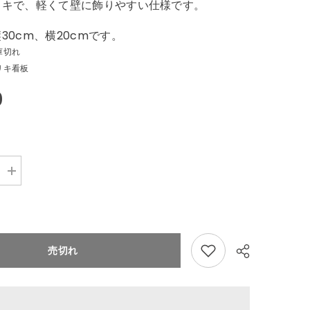
リキで、軽くて壁に飾りやすい仕様です。
30cm、横20cmです。
庫切れ
リキ看板
0
Increase
quantity
for
サ
ン
タ
ク
売切れ
ロ
ー
ス
バ
イ