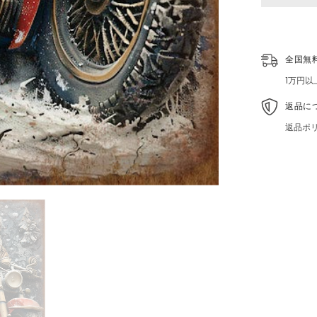
ク
看
板
ブ
全国無
リ
キ
1万円
ク
リ
返品に
ス
マ
返品ポ
ス
レ
ト
ロ
ポ
ス
タ
ー
男
前
イ
ン
テ
リ
ア