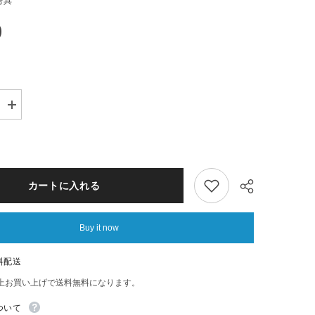
房具
0
Increase
quantity
for
だ
つ
り
ょ
カートに入れる
く
い
き
Buy it now
も
の
ニ
料配送
ヤ
リ
以上お買い上げで送料無料になります。
Share
モ
ン
ついて