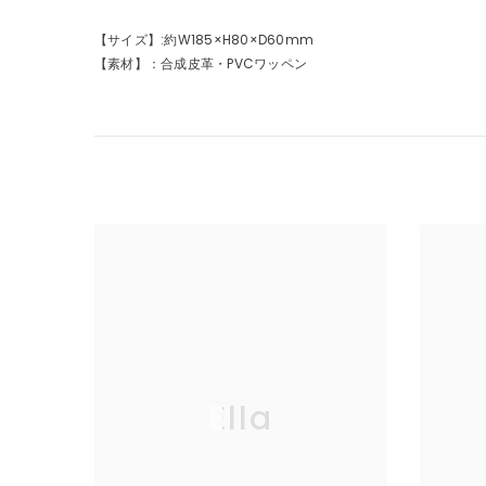
【サイズ】:約W185×H80×D60mm
【素材】：合成皮革・PVCワッペン
Ella