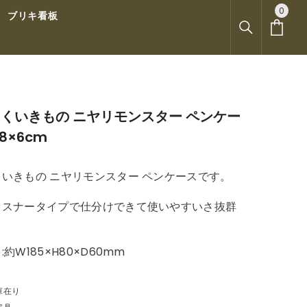
0
0
ブリキ看板
ア
イ
テ
ム
くいきもの ニヤリモンスター ペンケー
×8×6cm
いきもの ニヤリモンスター ペンケースです。
ァスナータイプで仕分けできて使いやすいさ抜群
約W185×H80×D60mm
庫在り