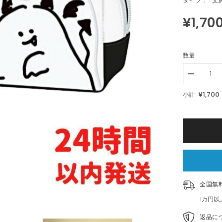
タイプ：
文
¥1,70
数量
Decrease
quantity
for
¥1,700
小計:
だ
つ
り
ょ
く
い
き
も
の
ニ
全国無
ヤ
リ
1万円
モ
ン
返品に