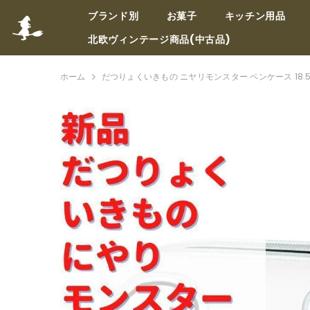
コンテンツへスキップ
ブランド別
お菓子
キッチン用品
北欧ヴィンテージ商品(中古品)
ホーム
だつりょくいきもの ニヤリモンスター ペンケース 18.5