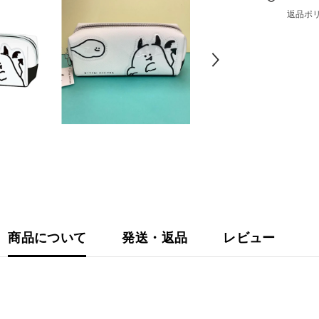
ス
返品ポ
タ
ー
ペ
ン
ケ
ー
ス
18.5×8×6
商品について
発送・返品
レビュー