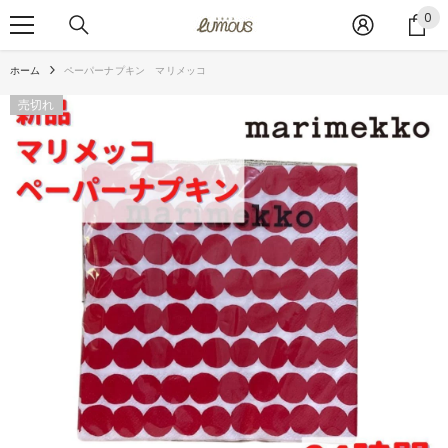
コンテンツへスキップ
0
0
ア
イ
ホーム
ペーパーナプキン マリメッコ
テ
ム
売切れ