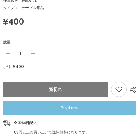
在庫状況
在庫切れ
タイプ：
テーブル用品
¥400
数量
Decrease
Increase
quantity
quantity
for
for
¥400
小計:
ペ
ペ
ー
ー
パ
パ
ー
ー
売切れ
ナ
ナ
プ
プ
キ
キ
Buy it now
ン
ン
マ
マ
リ
リ
全国無料配送
メ
メ
ッ
ッ
1万円以上お買い上げで送料無料になります。
コ
コ